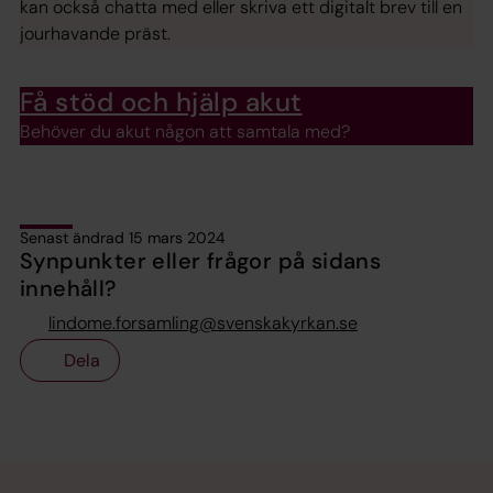
kan också chatta med eller skriva ett digitalt brev till en
jourhavande präst.
Få stöd och hjälp akut
Behöver du akut någon att samtala med?
Senast ändrad 15 mars 2024
Synpunkter eller frågor på sidans
innehåll?
lindome.forsamling@svenskakyrkan.se
Dela
Tillbaka till toppen
Tillbaka till innehållet