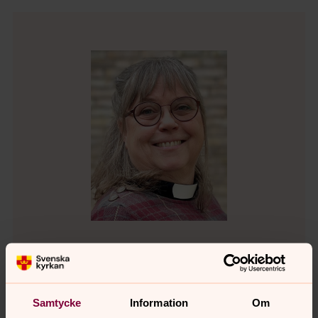
Katinka Randin
Kommininster, Lindome församling
Samtycke
Information
Om
Direkt:
031-99 68 68