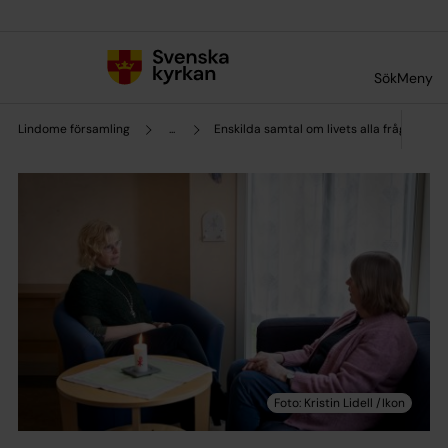
Till innehållet
Till undermeny
Sök
Meny
Lindome församling
...
Enskilda samtal om livets alla frågor