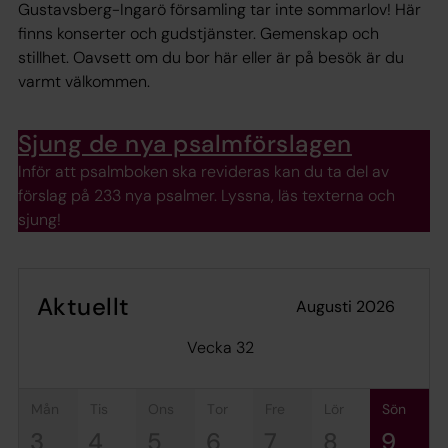
Gustavsberg-Ingarö församling tar inte sommarlov! Här
finns konserter och gudstjänster. Gemenskap och
stillhet. Oavsett om du bor här eller är på besök är du
varmt välkommen.
Sjung de nya psalmförslagen
Inför att psalmboken ska revideras kan du ta del av
förslag på 233 nya psalmer. Lyssna, läs texterna och
sjung!
Aktuellt
augusti 2026
Vecka 32
mån
tis
ons
tor
fre
lör
sön
3
4
5
6
7
8
9