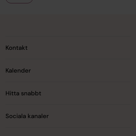
Tillbaka till toppen
Tillbaka till innehållet
Kontakt
Kalender
Hitta snabbt
Sociala kanaler