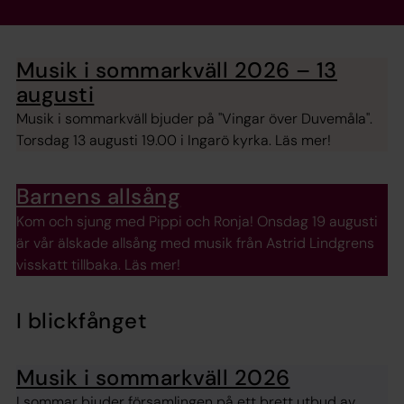
Musik i sommarkväll 2026 – 13
augusti
Musik i sommarkväll bjuder på "Vingar över Duvemåla".
Torsdag 13 augusti 19.00 i Ingarö kyrka. Läs mer!
Barnens allsång
Kom och sjung med Pippi och Ronja! Onsdag 19 augusti
är vår älskade allsång med musik från Astrid Lindgrens
visskatt tillbaka. Läs mer!
I blickfånget
Musik i sommarkväll 2026
I sommar bjuder församlingen på ett brett utbud av