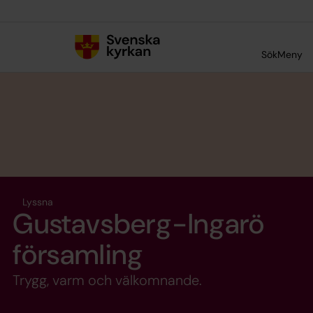
Till innehållet
Till undermeny
Sök
Meny
Lyssna
Gustavsberg-Ingarö
församling
Trygg, varm och välkomnande.