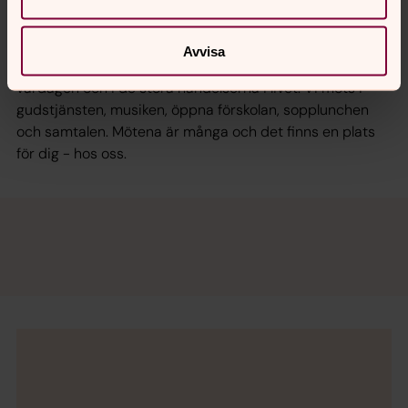
Att göra i kyrkan
Avvisa
Hos oss möts människor varje dag, året runt. Vi möts i
vardagen och i de stora händelserna i livet. Vi möts i
gudstjänsten, musiken, öppna förskolan, sopplunchen
och samtalen. Mötena är många och det finns en plats
för dig - hos oss.