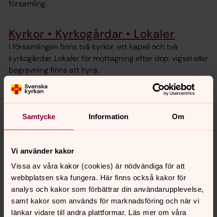
församling.
Kyrkor • Kyrkogårdar • Lokaler
I församlingen finns två kyrkor, ett kapell och två
kyrkogårdar. Lokaler för mottagning efter dop, vigsel eller
begravning finns att hyra.
Gudstjänster
Under en vecka firas flera olika gudstjänster i
Samtycke
Information
Om
Gustavsberg-Ingarö församling. Välkommen!
Vi använder kakor
Boka tid för dop
Vissa av våra kakor (cookies) är nödvändiga för att
Välkommen att boka dop hos oss – en stund då vi får
webbplatsen ska fungera. Här finns också kakor för
tacka för livet och glädjas tillsammans!
analys och kakor som förbättrar din användarupplevelse,
samt kakor som används för marknadsföring och när vi
Musik
länkar vidare till andra plattformar. Läs mer om våra