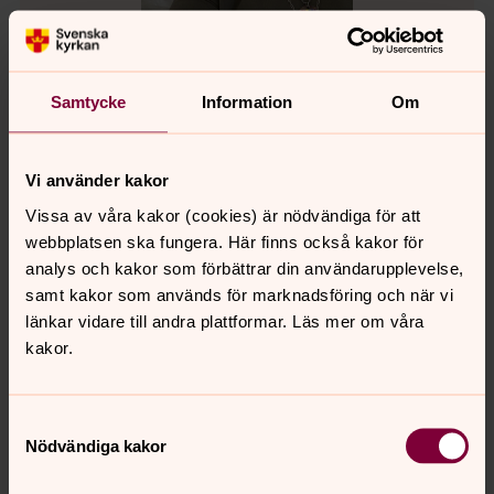
Emmett Norling
Samtycke
Information
Om
Diakon, enhetschef, Gustavsberg-Ingarö församling
Direkt:
08-570 380 68
emmett.norling@svenskakyrkan.se
Vi använder kakor
E-post:
Vissa av våra kakor (cookies) är nödvändiga för att
webbplatsen ska fungera. Här finns också kakor för
analys och kakor som förbättrar din användarupplevelse,
samt kakor som används för marknadsföring och när vi
länkar vidare till andra plattformar. Läs mer om våra
kakor.
Samtyckesval
Nödvändiga kakor