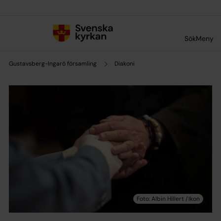
Till innehållet
Till undermeny
Sök
Meny
Gustavsberg-Ingarö församling
Diakoni