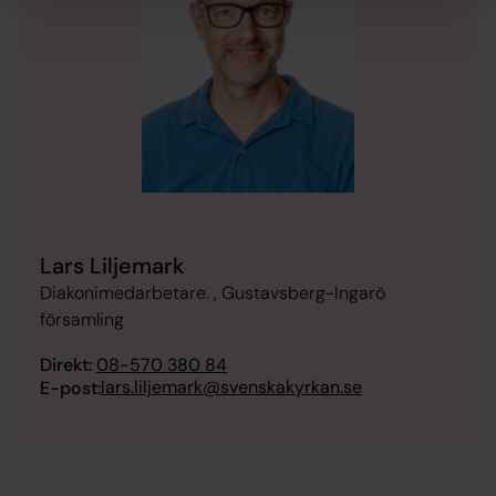
Lars Liljemark
Diakonimedarbetare. , Gustavsberg-Ingarö
församling
Direkt:
08-570 380 84
lars.liljemark@svenskakyrkan.se
E-post: