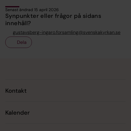
Senast ändrad 15 april 2026
Synpunkter eller frågor på sidans
innehåll?
gustavsberg-ingaro.forsamling@svenskakyrkan.se
Dela
Tillbaka till toppen
Tillbaka till innehållet
Kontakt
Kalender