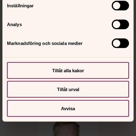
Inställningar
Analys
Marknadsföring och sociala medier
Elisabeth Westerberg
Diakon, Gustavsberg-Ingarö församling
Direkt:
08-570 380 69
Tillåt alla kakor
elisabeth.westerberg2@svenskakyrkan.se
E-post:
Tillåt urval
Avvisa