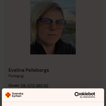
Evelina Pellebergs
Pedagog
Direkt:
08-570 380 82
evelina.pellebergs@svenskakyrkan.se
E-post: