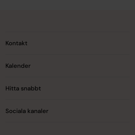
Tillbaka till toppen
Tillbaka till innehållet
Kontakt
Kalender
Hitta snabbt
Sociala kanaler