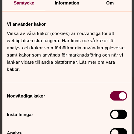
Samtycke
Information
Om
Gratis – tack vare ditt
Vi använder kakor
medlemskap
Vissa av våra kakor (cookies) är nödvändiga för att
Ditt medlemskap i Svenska kyrkan möjliggör att
webbplatsen ska fungera. Här finns också kakor för
denna verksamhet kan vara gratis. Tack för att du
analys och kakor som förbättrar din användarupplevelse,
är medlem – du är del av något större!
samt kakor som används för marknadsföring och när vi
länkar vidare till andra plattformar. Läs mer om våra
kakor.
Mer som händer i kyrkan
Samtyckesval
Nödvändiga kakor
Gustavsbergs Ungdomskör!
Inställningar
Välkommen att vara med i Gustavsbergs Ungdomskör.
Analys