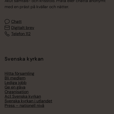
Akut samtals- och krisstöd. Prata eller chatta anonymt
med en präst på kvällar och nätter.
Chatt
Digitalt brev
Telefon 112
Svenska kyrkan
Hitta församling
Bli medlem
Lediga jobb
Ge en gåva
Organisation
Act Svenska kyrkan
Svenska kyrkan i utlandet
Press – nationell nivå