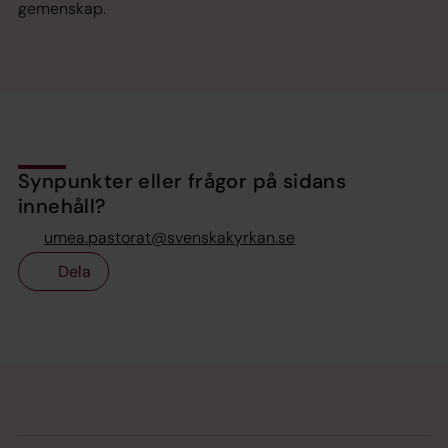
gemenskap.
Synpunkter eller frågor på sidans
innehåll?
umea.pastorat@svenskakyrkan.se
Dela
Tillbaka till toppen
Tillbaka till innehållet