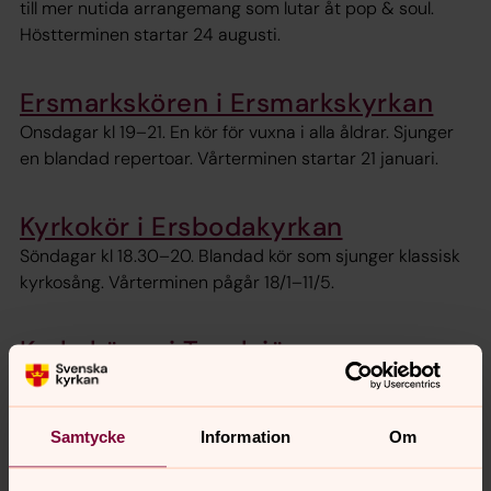
till mer nutida arrangemang som lutar åt pop & soul.
Höstterminen startar 24 augusti.
Ersmarkskören i Ersmarkskyrkan
Onsdagar kl 19–21. En kör för vuxna i alla åldrar. Sjunger
en blandad repertoar. Vårterminen startar 21 januari.
Kyrkokör i Ersbodakyrkan
Söndagar kl 18.30–20. Blandad kör som sjunger klassisk
kyrkosång. Vårterminen pågår 18/1–11/5.
Kyrkokören i Tavelsjö
Kören övar på torsdagar kl. 18.30-20.30 i Tavelsjö
församlingsgård. Terminsstart 27 augusti 2026. Vi
arbetar i projektform, det innebär att man kan välja om
Samtycke
Information
Om
man vill delta vid ett visst projekt eller sjunga med hela
hösten.