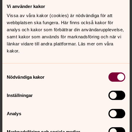
Vi använder kakor
Kyrkokör i Umeå stads kyrka
Vissa av våra kakor (cookies) är nödvändiga för att
webbplatsen ska fungera. Här finns också kakor för
Tisdagar kl. 19-21. Kyrkokören är en blandad kör som har
analys och kakor som förbättrar din användarupplevelse,
som sin huvuduppgift att sjunga i gudstjänsten.
samt kakor som används för marknadsföring och när vi
Övningarna håller till i Församlingsgården, Östra
länkar vidare till andra plattformar. Läs mer om våra
esplanaden 9.
kakor.
Mariakören i Mariakyrkan
Samtyckesval
Tisdagar kl 19–21. En kör för kvinnor i alla åldrar, som
Nödvändiga kakor
strävar efter att utvecklas musikaliskt. Sjunger en bred
repertoar med allt från kyrksånger till folkmusik, jazz och
visor. Vårterminen pågår 20/1-2/6.
Inställningar
Tegs kyrkokör
Analys
Tisdagar kl 19.00-20.30. Tegs kyrkokör är en fyrstämmig
kyrkokör som sjunger traditionell - och modern körmusik
Marknadsföring och sociala medier