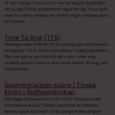
Är det mycket i livet just nu, men du längtar ändå efter
att sjunga? Då är projektkören något för dig. Tre projekt
med tre träffar vardera per termin. Ingen anmälan, bara
att komma.
Time To Sing (TTS)
Söndagskvällar kl 18.45-20.30 i paviljongen vid Backens
prästgård. TTS är en kör som jobbar i tydlig projektform.
Man kan gärna vara med på allt vi gör - eller välja
enskilda teman. Höstens aktiviteter startar 30 aug, mer
info kommer!
Suomenkielinen kuoro / Finska
kören i Ålidhemskyrkan
Måndagar/maanantaisin kl 18–19.30. Haluatko laulaa
suomalaisia lauluja? Tuletko Suomesta tai haluatko
kenties oppia suomea? Vill du sjunga finska sånger?