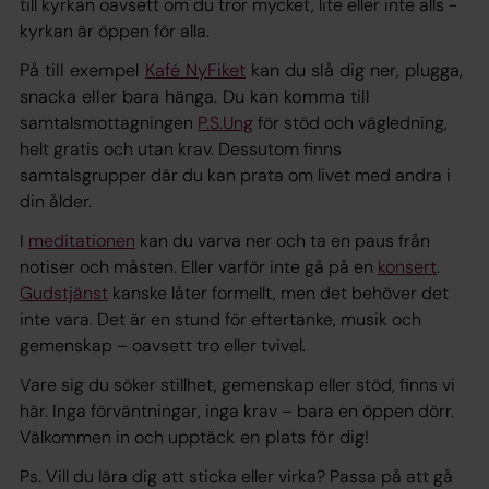
till kyrkan oavsett om du tror mycket, lite eller inte alls -
kyrkan är öppen för alla.
På till exempel
Kafé NyFiket
kan du slå dig ner, plugga,
snacka eller bara hänga. Du kan komma till
samtalsmottagningen
P.S.Ung
för stöd och vägledning,
helt gratis och utan krav. Dessutom finns
samtalsgrupper där du kan prata om livet med andra i
din ålder.
I
meditationen
kan du varva ner och ta en paus från
notiser och måsten. Eller varför inte gå på en
konsert
.
Gudstjänst
kanske låter formellt, men det behöver det
inte vara. Det är en stund för eftertanke, musik och
gemenskap – oavsett tro eller tvivel.
Vare sig du söker stillhet, gemenskap eller stöd, finns vi
här. Inga förväntningar, inga krav – bara en öppen dörr.
Välkommen in och u
pptäck en plats för dig!
Ps. Vill du lära dig att sticka eller virka? Passa på att gå