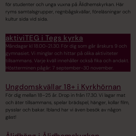
för studenter och unga vuxna på Ålidhemskyrkan. Här
ryms samtalsgrupper, regnbågskvällar, föreläsningar och
kultur sida vid sida.
aktiviTEG i Tegs kyrka
Måndagar kl 18.00-21.30. För dig som går årskurs 9 och
gymnasiet. Vi minglar och hittar på olika aktiviteter
tillsammans. Varje kväll innehåller också fika och andakt.
Höstterminen pågår: 7 september-30 november.
Ungdomskvällar 18+ i Kyrkhörnan
För dig mellan 18–25 år. Drop in från 17.30. Vi lagar mat
och äter tillsammans, spelar brädspel, hänger, kollar film,
pysslar och bakar. Ibland har vi även besök av någon
gäst!
Ålidhäng i Ålidhemskyrkan