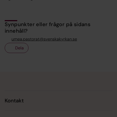
Synpunkter eller frågor på sidans
innehåll?
umea.pastorat@svenskakyrkan.se
Dela
Tillbaka till toppen
Tillbaka till innehållet
Kontakt