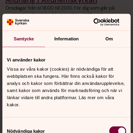
Onsdagar från kl 18.00 till 21.00. För dig som går på
gymnasiet eller äldre. Varje kväll innehåller någon
aktivitet, fika och andakt. Varje onsdag från 9
september till 9 december.
Samtycke
Information
Om
Bless Is More i Ålidhemskyrkan
Måndagar kl 18.30–20. En gospelkör för alla, oavsett
Vi använder kakor
sångvana. Repertoaren spänner från traditionell gospel
Vissa av våra kakor (cookies) är nödvändiga för att
till mer nutida arrangemang som lutar åt pop & soul.
webbplatsen ska fungera. Här finns också kakor för
Höstterminen startar 24 augusti.
analys och kakor som förbättrar din användarupplevelse,
samt kakor som används för marknadsföring och när vi
Mindfulness, meditation och
länkar vidare till andra plattformar. Läs mer om våra
retreat på campus
kakor.
Behöver du ett tillfälle att hinna ifatt dig själv? Få tid för
reflektion över det som är viktigt i livet och för att lyssna
Samtyckesval
till inåt och öva dig i närvaro?
Nödvändiga kakor