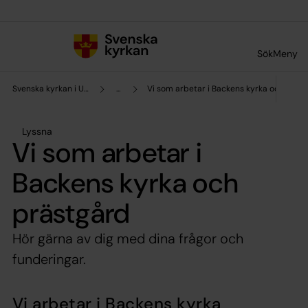
Till innehållet
Till undermeny
Sök
Meny
Svenska kyrkan i Umeå
...
Vi som arbetar i Backens kyrka och präs
Lyssna
Vi som arbetar i
Backens kyrka och
prästgård
Hör gärna av dig med dina frågor och
funderingar.
Vi arbetar i Backens kyrka