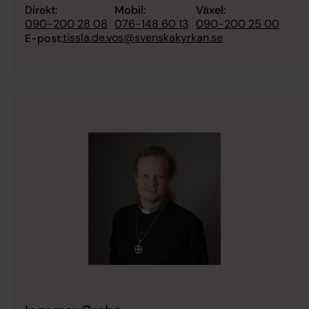
Direkt:
Mobil:
Växel:
090-200 28 08
076-148 60 13
090-200 25 00
tissla.de.vos@svenskakyrkan.se
E-post: