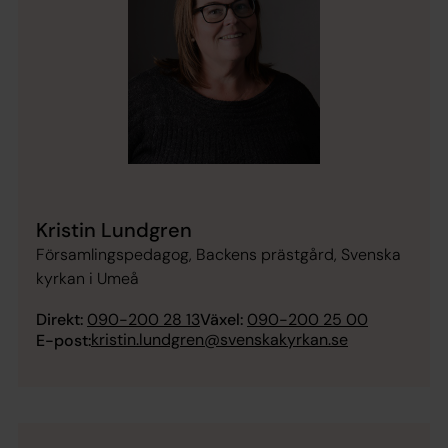
Kristin Lundgren
Församlingspedagog, Backens prästgård, Svenska
kyrkan i Umeå
Direkt:
090-200 28 13
Växel:
090-200 25 00
kristin.lundgren@svenskakyrkan.se
E-post: