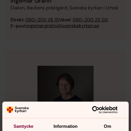
Ingemar Grahn
Diakon, Backens prästgård, Svenska kyrkan i Umeå
Direkt:
090-200 28 15
Växel:
090-200 25 00
ingemar.grahn@svenskakyrkan.se
E-post:
Samtycke
Information
Om