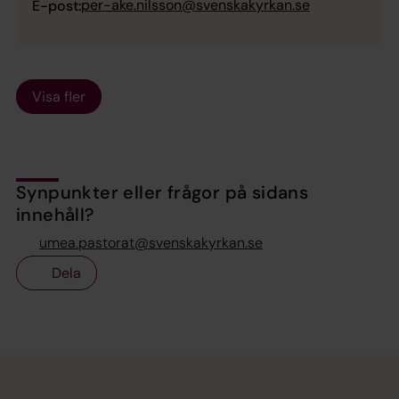
per-ake.nilsson@svenskakyrkan.se
E-post:
Visa fler
Synpunkter eller frågor på sidans
innehåll?
umea.pastorat@svenskakyrkan.se
Dela
Tillbaka till toppen
Tillbaka till innehållet