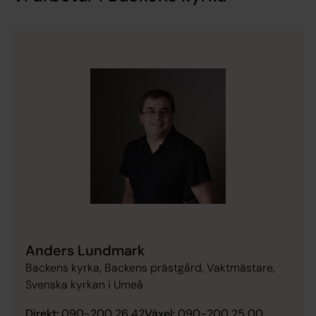
Anders Lundmark
Backens kyrka, Backens prästgård, Vaktmästare,
Svenska kyrkan i Umeå
Direkt:
090-200 26 42
Växel:
090-200 25 00