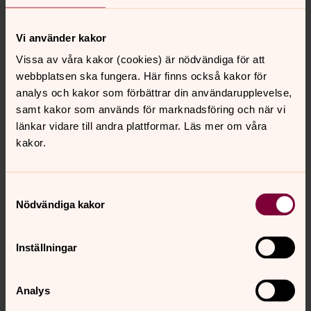
Erik Hansson
Vi använder kakor
Diakon, Backens prästgård, Svenska kyrkan i Umeå
Vissa av våra kakor (cookies) är nödvändiga för att
Direkt:
090-200 27 16
Växel:
090-200 25 00
webbplatsen ska fungera. Här finns också kakor för
erik.hansson@svenskakyrkan.se
E-post:
analys och kakor som förbättrar din användarupplevelse,
samt kakor som används för marknadsföring och när vi
länkar vidare till andra plattformar. Läs mer om våra
kakor.
Samtyckesval
Nödvändiga kakor
Inställningar
Analys