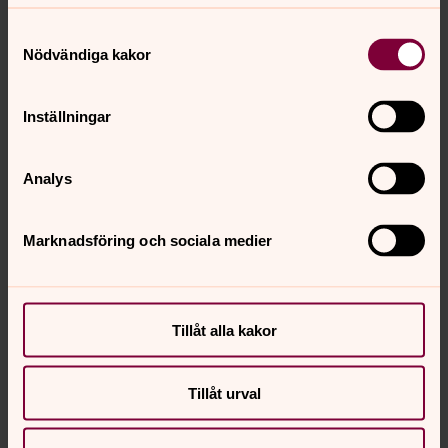
Ersbodakyrkan finns på
Samtyckesval
Facebook
Nödvändiga kakor
Följ oss gärna där!
Inställningar
Analys
Marknadsföring och sociala medier
Tillåt alla kakor
Tillåt urval