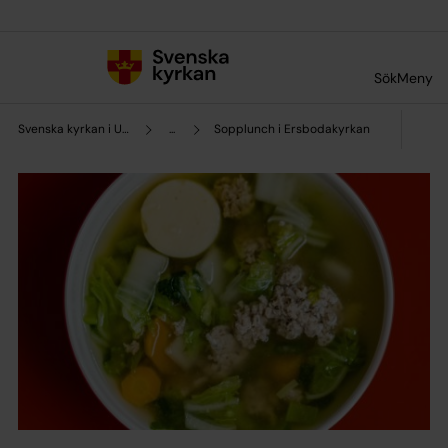
Till innehållet
Till undermeny
Sök
Meny
Svenska kyrkan i Umeå
...
Sopplunch i Ersbodakyrkan