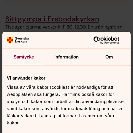
Sittgympa i Ersbodakyrkan
Tisdagar ojämna veckor kl 11.30-12.00. En träningsform
som görs sittandes i kyrkstolen, alla är välkomna.
Tillsammansodling på Ersboda
Samtycke
Information
Om
Är du intresserad av odling och gemenskap? Kom och
var med!
Vi använder kakor
Det händer i Ersbodakyrkan
Vissa av våra kakor (cookies) är nödvändiga för att
Häng med kompisar, lär dig mer om Bibeln och ät soppa.
webbplatsen ska fungera. Här finns också kakor för
Sjunger du helst i duschen, kom och sjung med oss
analys och kakor som förbättrar din användarupplevelse,
istället.
samt kakor som används för marknadsföring och när vi
länkar vidare till andra plattformar. Läs mer om våra
kakor.