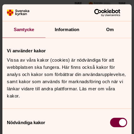
Vill du läsa månadsbladet på webben kan du göra det
Samtycke
Information
Om
här!
Vill du hämta det som PDF gör du det här!
Vi använder kakor
Vissa av våra kakor (cookies) är nödvändiga för att
webbplatsen ska fungera. Här finns också kakor för
Prenumerera på månadsbladet
analys och kakor som förbättrar din användarupplevelse,
samt kakor som används för marknadsföring och när vi
Här kan du anmäla dig för en
länkar vidare till andra plattformar. Läs mer om våra
prenumerations på Månadsbladet i
kakor.
digitalt format. Fyll i formuläret som du
kommer till när du klickar på knappen här
Samtyckesval
nedan så missar du inte när ett nytt
Nödvändiga kakor
kommer ut.