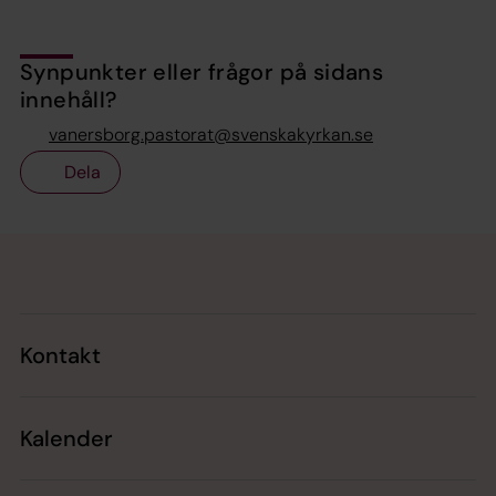
Synpunkter eller frågor på sidans
innehåll?
vanersborg.pastorat@svenskakyrkan.se
Dela
Tillbaka till toppen
Tillbaka till innehållet
Kontakt
Kalender