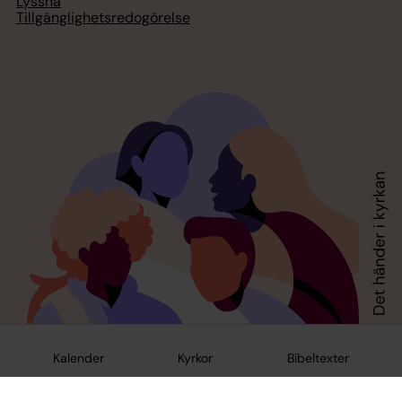
Lyssna
Tillgänglighetsredogörelse
Kalender
Kyrkor
Bibeltexter