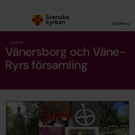
Till innehållet
Till undermeny
Sök
Meny
Lyssna
Vänersborg och Väne-
Ryrs församling