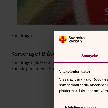
Korsdraget
Korsdraget Blåsut
Samtycke
Korsdraget (åk 6 och uppåt) startar onsdag 2/9 kl
Kontaktperson Erik Ståhlberg 0521- 26 55 32, So
Vi använder kakor
Vissa av våra kakor (cookies
som förbättrar din användaru
plattformar. Läs mer om våra
Samtyckesval
Nödvändiga kakor