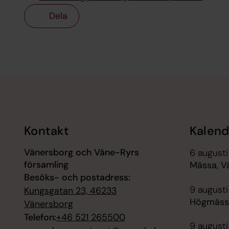
Dela
Tillbaka till toppen
Tillbaka till innehållet
Kontakt
Kalend
Vänersborg och Väne-Ryrs
6 augusti
församling
Mässa, V
Besöks- och postadress:
9 augusti
Kungsgatan 23, 46233
Högmässa
Vänersborg
Telefon:
+46 521 265500
9 augusti