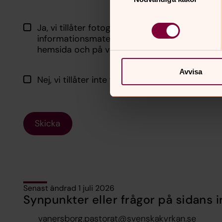
Ja, vi tillåter fotografering. Bilderna kan kom
informationsmaterial så som månadsblad, inf
hemsida och på våra sidor i sociala media.
Avvisa
Nej, vi tillåter inte fotografering.
Skicka
Senast ändrad 1 juli 2026
Synpunkter eller frågor på sidans i
vanersborg.pastorat@svenskakyrkan.se