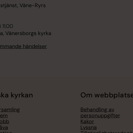
stjänst, Väne-Ryrs
 11.00
, Vänersborgs kyrka
kommande händelser
ka kyrkan
Om webbplats
örsamling
Behandling av
lem
personuppgifter
jobb
Kakor
åva
Lyssna