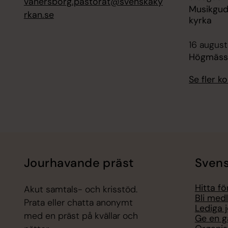
vanersborg.pastorat@svenskaky
Musikgud
rkan.se
kyrka
16 augusti
Högmässa
Se fler 
Jourhavande präst
Svens
Hitta f
Akut samtals- och krisstöd.
Bli med
Prata eller chatta anonymt
Lediga 
med en präst på kvällar och
Ge en g