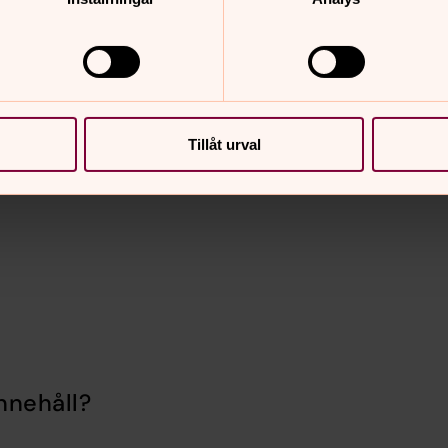
ma att användas i vårt
ormationsfoldrar, församlingens
Tillåt urval
nnehåll?