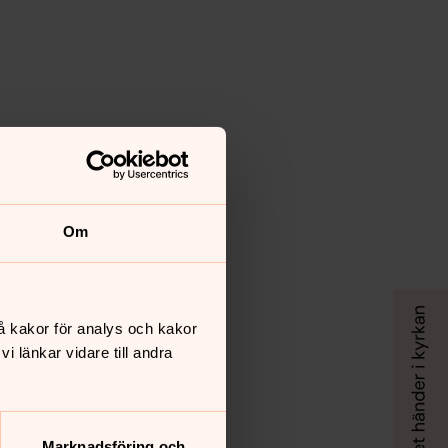
Om
å kakor för analys och kakor
 länkar vidare till andra
Marknadsföring och