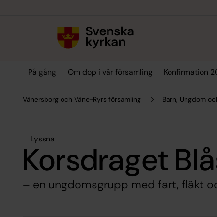
Till innehållet
Till undermeny
På gång
Om dop i vår församling
Konfirmation 
Vänersborg och Väne-Ryrs församling
Barn, Ungdom och
Lyssna
Korsdraget Blå
– en ungdomsgrupp med fart, fläkt oc