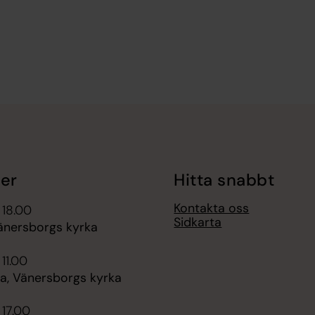
er
Hitta snabbt
Kontakta oss
 18.00
Sidkarta
änersborgs kyrka
 11.00
, Vänersborgs kyrka
 17.00