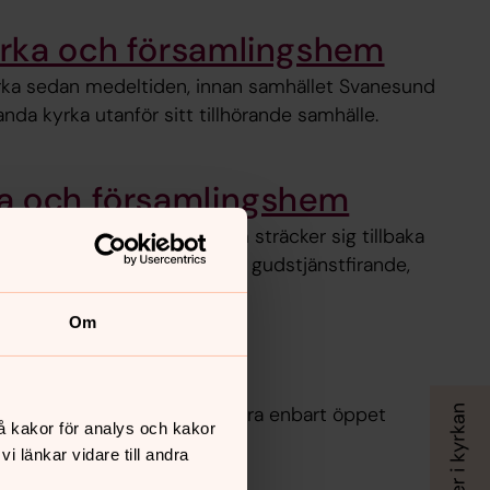
rka och församlingshem
rka sedan medeltiden, innan samhället Svanesund
anda kyrka utanför sitt tillhörande samhälle.
a och församlingshem
 och intressant historia som sträcker sig tillbaka
vänds kyrkan flitigt, både till gudstjänstfirande,
gar.
Om
l
r byggt 1912. Kapellet är numera enbart öppet
å kakor för analys och kakor
opulärt för bröllop.
 länkar vidare till andra