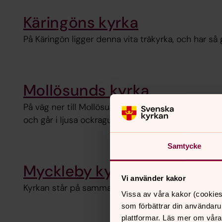
Käringöns kyrka
På Käringön ligger denna vita träkyrka, och har så 
Mollösunds kyrka
På väg ner till Mollösund ligger denna vackra träk
och går i ljusa ockragula toner.
Samtycke
Myckleby kyrka och försa
Vi använder kakor
Kyrkan står på samma plats som 1100-tals kyrkan 
Vissa av våra kakor (cookies
som förbättrar din användaru
plattformar. Läs mer om våra