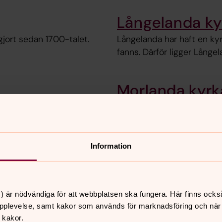
Långelanda ky
gjort sedan 1700-talet.
Långelanda har haft en ky
fanns. Därför ligger Långel
Morlanda kyrk
yrka. Kyrkorummet är ljust
Morlanda kyrka har en lång
till medeltiden. Än idag an
dop, bröllop och begravnin
Information
mlingshem
Nösunds kapel
en gång gjorde.
Nösunds fina lilla kapell ä
) är nödvändiga för att webbplatsen ska fungera. Här finns ocks
sommartid och är mycket p
pplevelse, samt kakor som används för marknadsföring och när vi
 kakor.