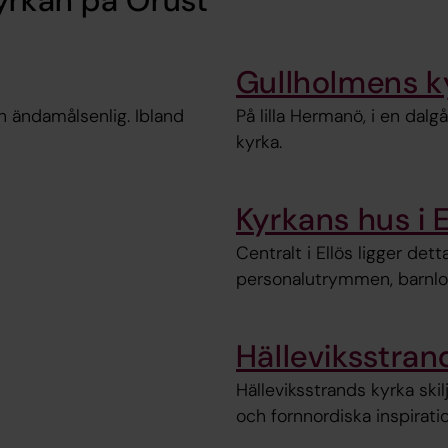
kyrkan på Orust
Gullholmens k
och ändamålsenlig. Ibland
På lilla Hermanö, i en dal
kyrka.
Kyrkans hus i E
Centralt i Ellös ligger det
personalutrymmen, barnlok
Hälleviksstran
Hälleviksstrands kyrka ski
och fornnordiska inspiratio