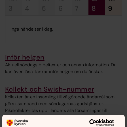
3
4
5
6
7
8
9
Inga händelser i dag.
Inför helgen
Aktuell söndags bibeltexter och annan information. Du
kan även läsa Tankar inför helgen om du önskar.
Kollekt och Swish-nummer
Kollekten är en insamling till välgörande ändamål som
görs i samband med söndagarnas gudstjänster.
Rikskollekter tas upp i landets alla församlingar till
samma ändamål. Övriga söndagar beslutar
församlingarna själva vart pengarna ska gå. Här hittar du