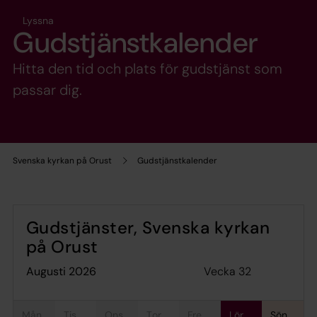
Lyssna
Gudstjänstkalender
Hitta den tid och plats för gudstjänst som
passar dig.
Svenska kyrkan på Orust
Gudstjänstkalender
Gudstjänster, Svenska kyrkan
på Orust
Vecka 32
augusti 2026
mån
tis
ons
tor
fre
lör
sön