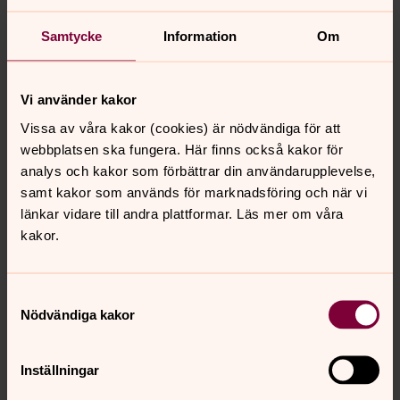
Swish-nummer och mer information.
Samtycke
Information
Om
Hittar du inte vad du söker - här
hittar du allt som är på gång i våra
Vi använder kakor
församlingar
Vissa av våra kakor (cookies) är nödvändiga för att
webbplatsen ska fungera. Här finns också kakor för
Allt som händer i en kalender!
analys och kakor som förbättrar din användarupplevelse,
samt kakor som används för marknadsföring och när vi
Vad pågår och hur? Svaren hittar du i vår kalender. Läs
länkar vidare till andra plattformar. Läs mer om våra
mer.
kakor.
Samtyckesval
Senast ändrad 23 maj 2025
Nödvändiga kakor
Synpunkter eller frågor på sidans
innehåll?
Inställningar
orusts.pastorat@svenskakyrkan.se