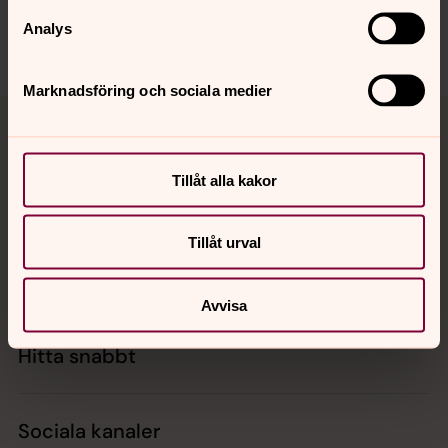
Dela
Analys
Marknadsföring och sociala medier
Tillbaka till toppen
Tillbaka till innehållet
Tillåt alla kakor
Kontakt
Tillåt urval
Kalender
Avvisa
Hitta snabbt
Sociala kanaler