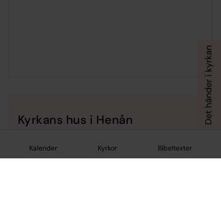
Kyrkans hus i Henån
Kyrkans hus i Henån ligger centralt. Huset invigdes
2016 och här är det många olika aktiviteter varje
Kalender
Kyrkor
Bibeltexter
vecka. I församlingssalen firas familjegudstjänster.
Här är samlingar, andaktsstunder med barnen och
olika gemenskapsträffar.
Huset har en särskild avdelning för barnen. På
andra våningen finns ett stort rum för spel och