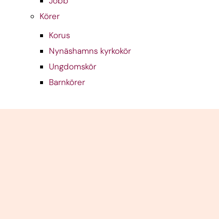
Jobb
Körer
Korus
Nynäshamns kyrkokör
Ungdomskör
Barnkörer