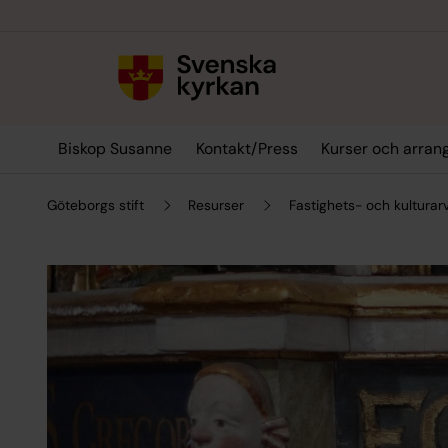
Till innehållet
Till undermeny
Biskop Susanne
Kontakt/Press
Kurser och arra
Göteborgs stift
Resurser
Fastighets- och kulturar