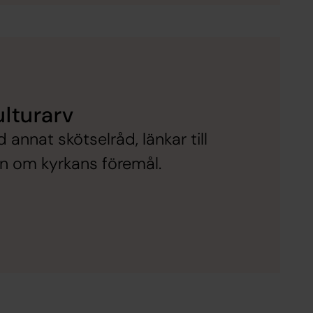
lturarv
annat skötselråd, länkar till
on om kyrkans föremål.