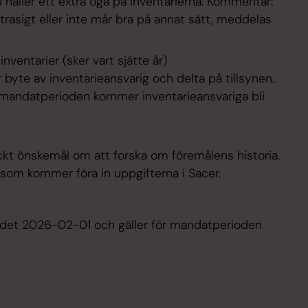
 håller ett extra öga på inventarierna. Kommentar:
rasigt eller inte mår bra på annat sätt, meddelas
 inventarier (sker vart sjätte år)
byte av inventarieansvarig och delta på tillsynen.
 mandatperioden kommer inventarieansvariga bli
ckt önskemål om att forska om föremålens historia.
som kommer föra in uppgifterna i Sacer.
ådet 2026-02-01 och gäller för mandatperioden