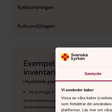
Kyrkoordningen
Kulturmiljölagen
Exempel på uppdragsbes
inventarieansvarig
Samtycke
I Kyrkstads pastorat är man inventarieansv
Vi använder kakor
De kyrkliga inventarierna i kyrka A, kyrka 
Vissa av våra kakor (cookies
Inventarieansvariga under mandatperioden 2
som förbättrar din användaru
Inventarieansvarigas kontaktperson i pastora
plattformar. Läs mer om våra