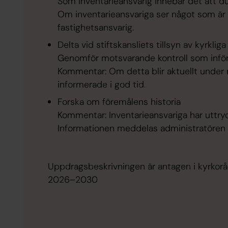
Som inventarieansvarig innebär det att du
Om inventarieansvariga ser något som är t
fastighetsansvarig.
Delta vid stiftskansliets tillsyn av kyrkliga
Genomför motsvarande kontroll som inför 
Kommentar: Om detta blir aktuellt under
informerade i god tid.
Forska om föremålens historia
Kommentar: Inventarieansvariga har uttry
Informationen meddelas administratören 
Uppdragsbeskrivningen är antagen i kyrkor
2026–2030