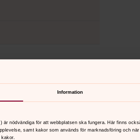
krivning för
Information
arig för:
B och kyrka C.
) är nödvändiga för att webbplatsen ska fungera. Här finns ocks
026–2029 är Bertil Svensson och Stina Eriksson.
pplevelse, samt kakor som används för marknadsföring och när vi
tet är i första hand fastighetsansvarig.
 kakor.