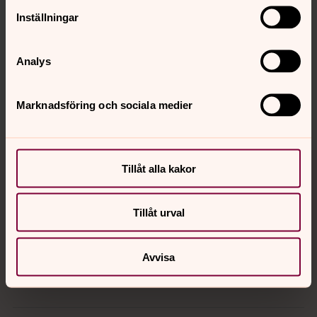
Senast ändrad 20 februari 2025
Inställningar
Synpunkter eller frågor på sidans
innehåll?
goteborg.stift@svenskakyrkan.se
Analys
Dela
Marknadsföring och sociala medier
Tillbaka till toppen
Tillbaka till innehållet
Tillåt alla kakor
Tillåt urval
Kontakt
Avvisa
Kalender