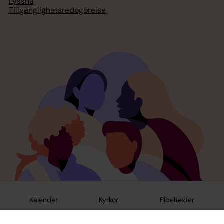
Lyssna
Tillgänglighetsredogörelse
Kalender
Kyrkor
Bibeltexter