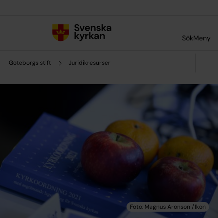
Till innehållet
Till undermeny
Sök
Meny
Göteborgs stift
Juridikresurser