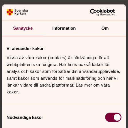
Grundtjänster Juridik
Vårt mål med de grundtjänster vi erbjuder är att
Samtycke
Information
Om
underlätta arbetet för stiftets församlingar och pastorat
när det uppstår frågor av juridisk karaktär.
Vi använder kakor
Juridikkurser
Vissa av våra kakor (cookies) är nödvändiga för att
Göteborgs stift släpper nya kurser och arrangemang
webbplatsen ska fungera. Här finns också kakor för
terminsvis. Anmäl dig nu! Inspireras, utveckla din
analys och kakor som förbättrar din användarupplevelse,
kompetens och skapa nätverk genom att gå kurser
samt kakor som används för marknadsföring och när vi
tillsammans med andra deltagare.
länkar vidare till andra plattformar. Läs mer om våra
kakor.
Samtyckesval
Nödvändiga kakor