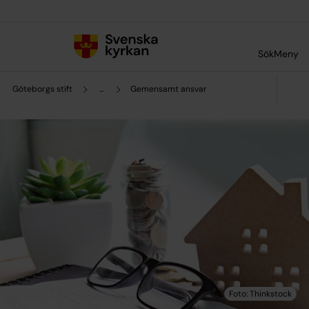
Till innehållet
Till undermeny
Sök
Meny
Göteborgs stift
...
Gemensamt ansvar