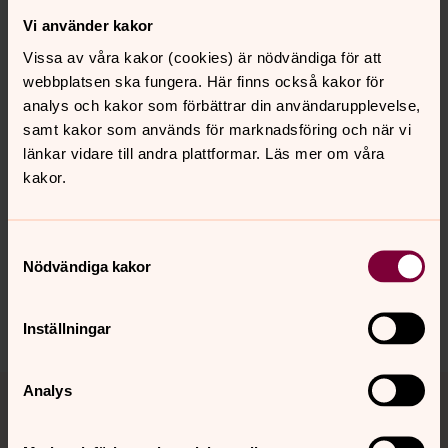
kyrkor och ekonomi kan Svenska kyrkan fortsätta sprida
kristen tro och arbeta för en bättre värld även när
Vi använder kakor
medlemmarna blir färre och de ekonomiska resurserna
Vissa av våra kakor (cookies) är nödvändiga för att
blir mindre.
webbplatsen ska fungera. Här finns också kakor för
analys och kakor som förbättrar din användarupplevelse,
samt kakor som används för marknadsföring och när vi
länkar vidare till andra plattformar. Läs mer om våra
Senast ändrad 5 februari 2025
kakor.
Synpunkter eller frågor på sidans
innehåll?
goteborg.stift@svenskakyrkan.se
Samtyckesval
Nödvändiga kakor
Dela
Inställningar
Tillbaka till toppen
Tillbaka till innehållet
Analys