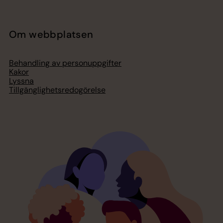
Om webbplatsen
Behandling av personuppgifter
Kakor
Lyssna
Tillgänglighetsredogörelse