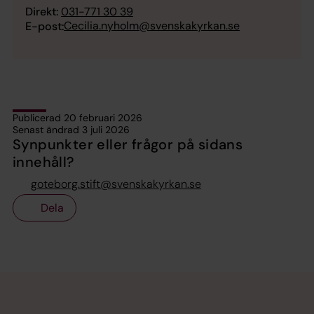
Direkt:
031-771 30 39
Cecilia.nyholm@svenskakyrkan.se
E-post:
Publicerad 20 februari 2026
Senast ändrad 3 juli 2026
Synpunkter eller frågor på sidans
innehåll?
goteborg.stift@svenskakyrkan.se
Dela
Tillbaka till toppen
Tillbaka till innehållet