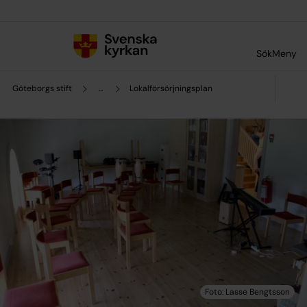
Till innehållet
Till undermeny
Sök
Meny
Göteborgs stift
...
Lokalförsörjningsplan