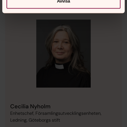
Avvisa
Cecilia Nyholm
Enhetschef, Församlingsutvecklingsenheten,
Ledning, Göteborgs stift