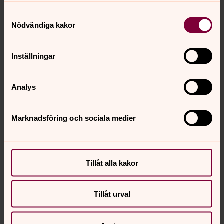
Samtyckesval
Nödvändiga kakor
Inställningar
Analys
Marknadsföring och sociala medier
Ylva Bodell
Stiftskonsulent, Församlingsutvecklingsenheten,
Göteborgs stift
Tillåt alla kakor
Direkt:
031-771 30 14
ylva.bodell@svenskakyrkan.se
E-post:
Tillåt urval