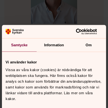
Johan Södergren
Samtycke
Information
Om
Fastighetsförvaltare, Fastighet och Kulturarv,
Göteborgs stift
Direkt:
031-771 29 57
Vi använder kakor
johan.sodergren@svenskakyrkan.se
E-post:
Vissa av våra kakor (cookies) är nödvändiga för att
webbplatsen ska fungera. Här finns också kakor för
analys och kakor som förbättrar din användarupplevelse,
samt kakor som används för marknadsföring och när vi
länkar vidare till andra plattformar. Läs mer om våra
kakor.