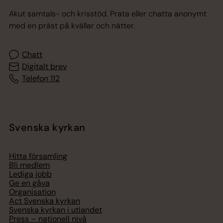
Akut samtals- och krisstöd. Prata eller chatta anonymt
med en präst på kvällar och nätter.
Chatt
Digitalt brev
Telefon 112
Svenska kyrkan
Hitta församling
Bli medlem
Lediga jobb
Ge en gåva
Organisation
Act Svenska kyrkan
Svenska kyrkan i utlandet
Press – nationell nivå