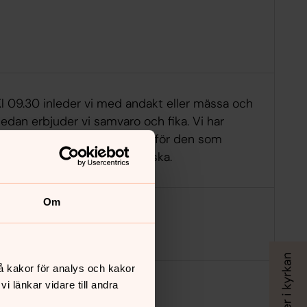
Kl 09.30 inleder vi med andakt eller mässa och
edan erbjuder vi samvaro och fika. Vi har
också samtal i mindre grupp för den som
nskar. - Samtal på lätt svenska.
Om
å kakor för analys och kakor
 länkar vidare till andra