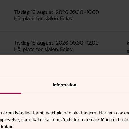
tisdag 18 augusti 2026
·
09.30
–
10.00
Hållplats för själen, Eslöv
tisdag 18 augusti 2026
·
09.30
–
12.00
Hållplats för själen, Eslöv
s
ö
Information
tisdag 25 augusti 2026
·
09.30
–
10.00
Hållplats för själen, Eslöv
) är nödvändiga för att webbplatsen ska fungera. Här finns ocks
pplevelse, samt kakor som används för marknadsföring och när vi
Visa fler händelser
 kakor.