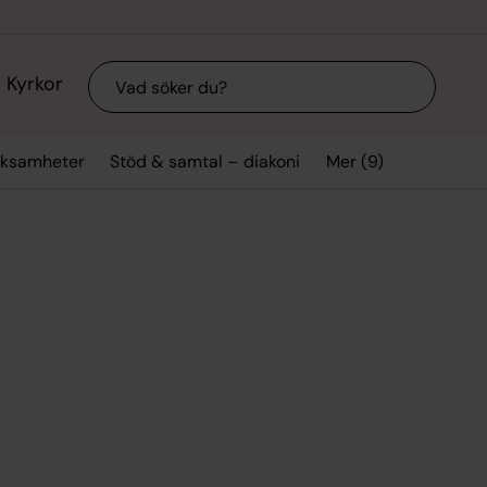
Sök
Kyrkor
Mer (9)
rksamheter
Stöd & samtal – diakoni