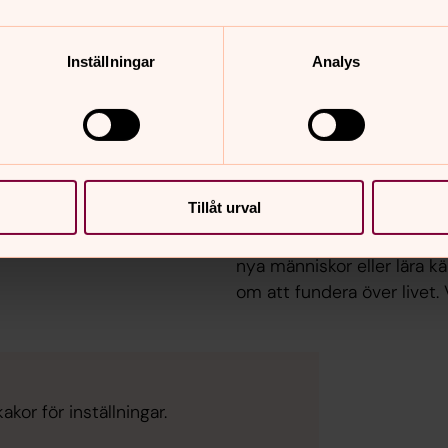
Inställningar
Analys
Konfirmation
kan du hänga, spela spel,
Vad är viktigt för ett gott 
Tillåt urval
t. Fika finns. Ibland lagar vi
konfirmand finns möjlighet
varje dag. Du får också ta r
nya människor eller lära k
om att fundera över livet.
kor för inställningar.