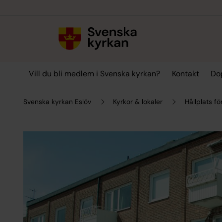
Till innehållet
Till undermeny
Vill du bli medlem i Svenska kyrkan?
Kontakt
Dop
Svenska kyrkan Eslöv
Kyrkor & lokaler
Hållplats fö