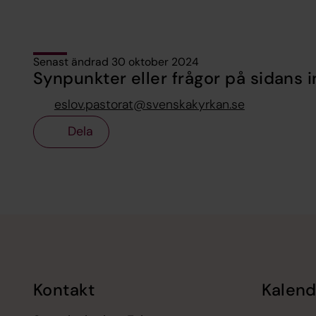
Senast ändrad 30 oktober 2024
Synpunkter eller frågor på sidans i
eslov.pastorat@svenskakyrkan.se
Dela
Tillbaka till toppen
Tillbaka till innehållet
Kontakt
Kalend