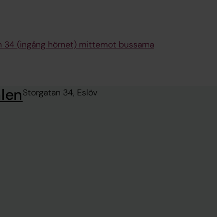
n 34 (ingång hörnet) mittemot bussarna
älen
Storgatan 34, Eslöv