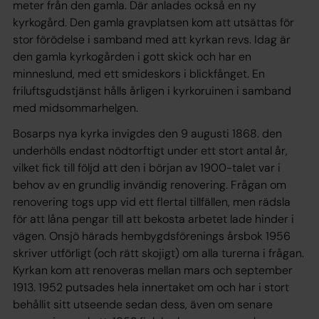
meter från den gamla. Där anlades också en ny
kyrkogård. Den gamla gravplatsen kom att utsättas för
stor förödelse i samband med att kyrkan revs. Idag är
den gamla kyrkogården i gott skick och har en
minneslund, med ett smideskors i blickfånget. En
friluftsgudstjänst hålls årligen i kyrkoruinen i samband
med midsommarhelgen.
Bosarps nya kyrka invigdes den 9 augusti 1868. den
underhölls endast nödtorftigt under ett stort antal år,
vilket fick till följd att den i början av 1900-talet var i
behov av en grundlig invändig renovering. Frågan om
renovering togs upp vid ett flertal tillfällen, men rädsla
för att låna pengar till att bekosta arbetet lade hinder i
vägen. Onsjö härads hembygdsförenings årsbok 1956
skriver utförligt (och rätt skojigt) om alla turerna i frågan.
Kyrkan kom att renoveras mellan mars och september
1913. 1952 putsades hela innertaket om och har i stort
behållit sitt utseende sedan dess, även om senare