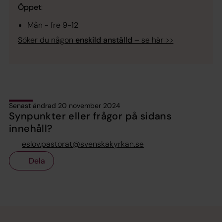
Öppet
:
Mån - fre 9-12
Söker du någon
enskild anställd
– se här >>
Senast ändrad 20 november 2024
Synpunkter eller frågor på sidans
innehåll?
eslov.pastorat@svenskakyrkan.se
Dela
Tillbaka till toppen
Tillbaka till innehållet