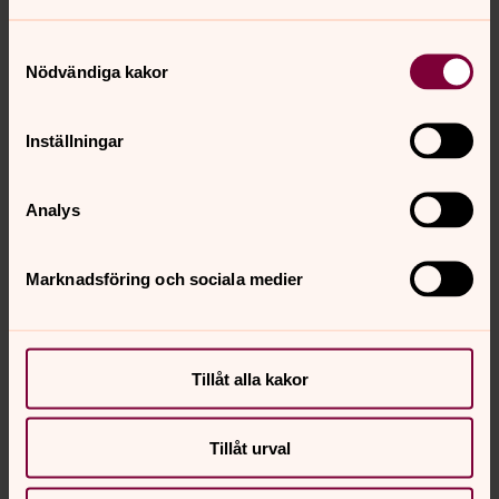
Orgeln i Bosarps kyrka
Samtyckesval
Utdrag ur Lunds stifts orgelinventering
Nödvändiga kakor
Inställningar
Hör Glenn Nilsson spela ”Almande” från
Susanne von Soldt-samlingen med
klavermusik före 1599 på Bosarps orgel
Analys
0:00
01:43
Marknadsföring och sociala medier
Spela
Tillåt alla kakor
Tillåt urval