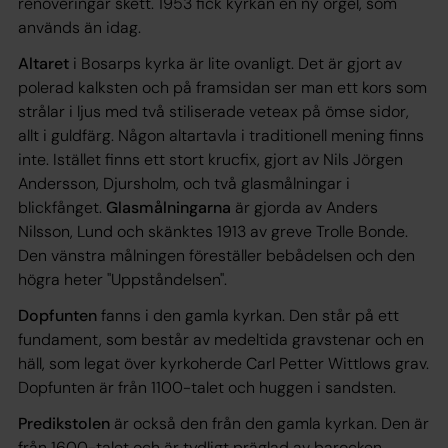
renoveringar skett. 1953 fick kyrkan en ny orgel, som
används än idag.
Altaret
i Bosarps kyrka är lite ovanligt. Det är gjort av
polerad kalksten och på framsidan ser man ett kors som
strålar i ljus med två stiliserade veteax på ömse sidor,
allt i guldfärg. Någon altartavla i traditionell mening finns
inte. Istället finns ett stort krucfix, gjort av Nils Jörgen
Andersson, Djursholm, och två glasmålningar i
blickfånget.
Glasmålningarna
är gjorda av Anders
Nilsson, Lund och skänktes 1913 av greve Trolle Bonde.
Den vänstra målningen föreställer bebådelsen och den
högra heter "Uppståndelsen".
Dopfunten
fanns i den gamla kyrkan. Den står på ett
fundament, som består av medeltida gravstenar och en
häll, som legat över kyrkoherde Carl Petter Wittlows grav.
Dopfunten är från 1100-talet och huggen i sandsten.
Predikstolen
är också den från den gamla kyrkan. Den är
från 1600-talet och är tydligt präglad av barocken.