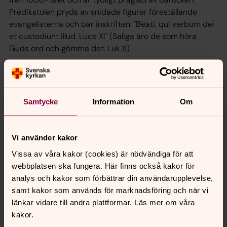
Predikstolen pryds av snidade figurer föreställande
evangelisterna och bär inskriften: "Beati, qui verbum dei
et custodiunt illud. Luce XI" (Saliga äro de som höra
Guds ord och gömma det. Luk.11)
Bosarps kyrka har två
klockor
. Den äldsta kommer från
den gamla kyrkan och inköptes 1655 från Helsingör, men
gjöts om 1810. Den andra klockan har tillhört den
Samtycke
Information
Om
medeltida kyrkan i Gullarp, som revs i mitten av 1800-
talet.
På denna klocka står bl.a.:
Vi använder kakor
"IAG ÄR DÖD MEN LIKVÄL BIUDER
Vissa av våra kakor (cookies) är nödvändiga för att
DEM, SOM LEFVA, TRÄDA OPP
webbplatsen ska fungera. Här finns också kakor för
I GUDS HUS, DER ORDET LIUDER
analys och kakor som förbättrar din användarupplevelse,
SOM UPPVÄCKER TRO OCH HOPP
samt kakor som används för marknadsföring och när vi
KOMMER DÅ AT FLITIGT ÖKA
länkar vidare till andra plattformar. Läs mer om våra
DERAS TAL, SOM HERREN SÖKA."
kakor.