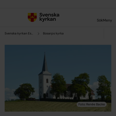
Till innehållet
Till undermeny
Sök
Meny
Svenska kyrkan Eslöv
Bosarps kyrka