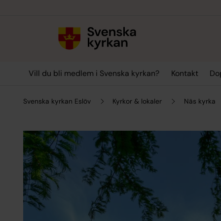
Till innehållet
Till undermeny
Vill du bli medlem i Svenska kyrkan?
Kontakt
Dop
Svenska kyrkan Eslöv
Kyrkor & lokaler
Näs kyrka