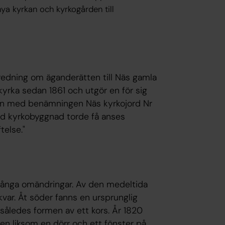
a kyrkan och kyrkogården till
tredning om äganderätten till Näs gamla
kyrka sedan 1861 och utgör en för sig
on med benämningen Näs kyrkojord Nr
med kyrkobyggnad torde få anses
telse."
 många omändringar. Av den medeltida
var. Åt söder fanns en ursprunglig
åledes formen av ett kors. År 1820
n liksom en dörr och ett fönster på