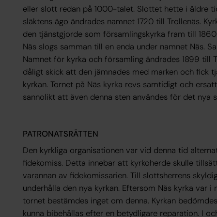
eller slott redan på 1000-talet. Slottet hette i äldre
släktens ägo ändrades namnet 1720 till Trollenäs. Kyr
den tjänstgjorde som församlingskyrka fram till 186
Näs slogs samman till en enda under namnet Näs. Sa
Namnet för kyrka och församling ändrades 1899 till Tr
dåligt skick att den jämnades med marken och fick t
kyrkan. Tornet på Näs kyrka revs samtidigt och ersat
sannolikt att även denna sten användes för det nya s
PATRONATSRÄTTEN
Den kyrkliga organisationen var vid denna tid alternati
fidekomiss. Detta innebar att kyrkoherde skulle tills
varannan av fidekomissarien. Till slottsherrens skyld
underhålla den nya kyrkan. Eftersom Näs kyrka var i 
tornet bestämdes inget om denna. Kyrkan bedömdes i 
kunna bibehållas efter en betydligare reparation. I