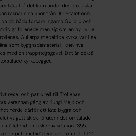
 tider Näs. Då det kom under den Trolleska
kan räknar sina anor från 1100-talet och
0 då de båda församlingarna Gullarp och
mtidigt förenade man sig om en ny kyrka.
ollenäs. Gullarps medeltida kyrka var i så
jäna som byggnadsmaterial i den nya
tes med en trappstegsgavel. Det är också
torstilade kyrkobygget.
vt regal och patronell till Trollenäs
ättas varannan gång av Kungl Maj:t och
ighet hörde därför att låta bygga och
relativt gott skick förutom det omtalade
stället vid en biskopsvisitation 1855
 och med patronatsrättens upphörande 1922