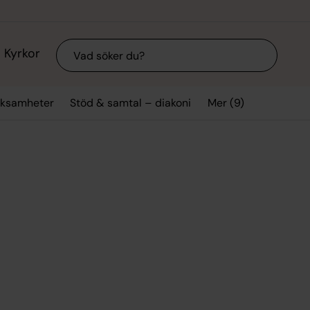
Sök
Kyrkor
Mer (9)
rksamheter
Stöd & samtal – diakoni