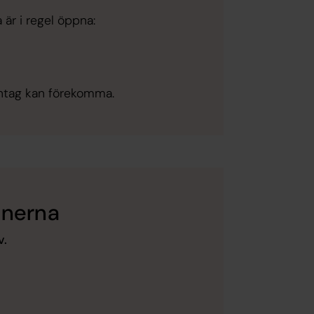
a är i regel öppna:
dantag kan förekomma.
onerna
v.