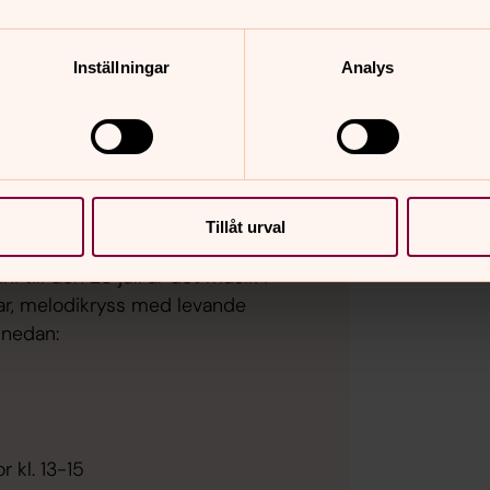
Inställningar
Analys
mling
Tillåt urval
 till den 28 juli är det musik i
lar, melodikryss med levande
 nedan:
 kl. 13-15