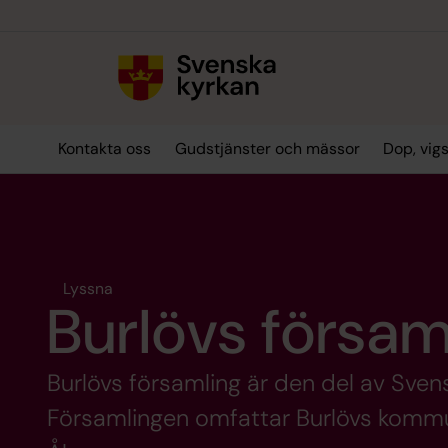
Till innehållet
Till undermeny
Kontakta oss
Gudstjänster och mässor
Dop, vig
Lyssna
Burlövs försam
Burlövs församling är den del av Sven
Församlingen omfattar Burlövs kommu