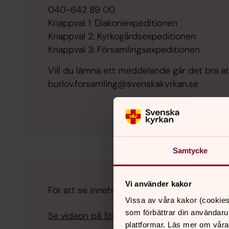
040-642 89 00
Knappval 1: Diakoniexpeditionen
Knappval 2: Kyrkogårdsexpeditionen
Knappval 3: Församlingsexpeditionen
Vill du lämna ett meddelande går det bra at
burlov.forsamling@svenskakyrkan.se
Samtycke
Vi använder kakor
För att se innehållet behöver du acceptera ka
Vissa av våra kakor (cookies
som förbättrar din användaru
Se videon på Streamio i stället.
plattformar. Läs mer om våra