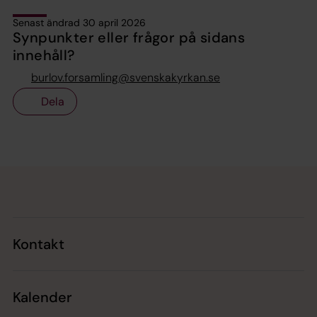
Senast ändrad 30 april 2026
Synpunkter eller frågor på sidans
innehåll?
burlov.forsamling@svenskakyrkan.se
Dela
Tillbaka till toppen
Tillbaka till innehållet
Kontakt
Kalender