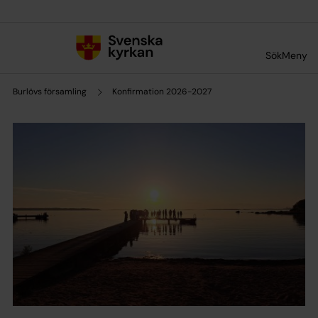
Till innehållet
Till undermeny
Sök
Meny
Burlövs församling
Konfirmation 2026-2027