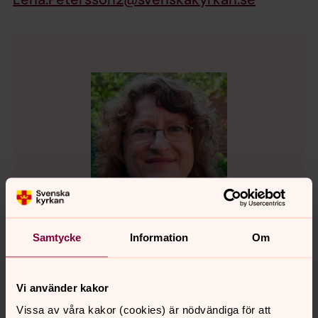
Samtycke
Information
Om
Vi använder kakor
Lena Petersson
Präst, Kyrkoherde, Burlövs församling
Vissa av våra kakor (cookies) är nödvändiga för att