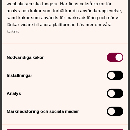
webbplatsen ska fungera. Här finns också kakor för
Direkt:
040-642 89 04
analys och kakor som förbättrar din användarupplevelse,
lena.petersson2@svenskakyrkan.se
E-post:
samt kakor som används för marknadsföring och när vi
länkar vidare till andra plattformar. Läs mer om våra
kakor.
Samtyckesval
För att se innehållet behöver du acceptera kakor
Nödvändiga kakor
för inställningar.
Se videon på Streamio i stället.
Inställningar
Ändra inställningar
Analys
Marknadsföring och sociala medier
Dagens bibelord