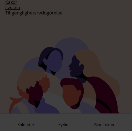
Kakor
Lyssna
Tillgänglighetsredogörelse
Kalender
Kyrkor
Bibeltexter