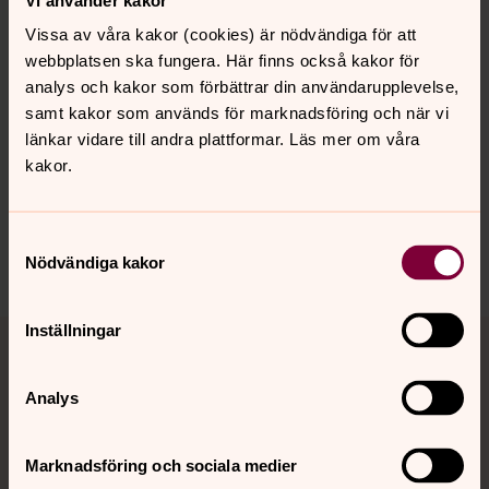
Vissa av våra kakor (cookies) är nödvändiga för att
webbplatsen ska fungera. Här finns också kakor för
analys och kakor som förbättrar din användarupplevelse,
Senast ändrad 8 juni 2020
samt kakor som används för marknadsföring och när vi
Synpunkter eller frågor på sidans
länkar vidare till andra plattformar. Läs mer om våra
innehåll?
kakor.
burlov.forsamling@svenskakyrkan.se
Dela
Samtyckesval
Nödvändiga kakor
Tillbaka till toppen
Tillbaka till innehållet
Inställningar
Analys
Kontakt
Marknadsföring och sociala medier