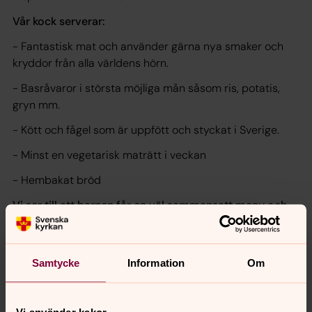
Vår kock serverar:
- Fantastisk mat och använder gärna nya smaker och
kryddor från alla världens hörn.
- Basråvaror i största möjliga mån såsom ris, potatis,
gryn mm.
- Kött och fågel som är uppfött och styckat i Sverige.
- Minst en vegetarisk maträtt i veckan
- Hembakat bröd
Vi ser till att barnen får en väl sammansatt meny och
tillgång till frukt under dagens gång.
Under dessa stunder på dagen vill vi tillsammans med
barnen ha lugn och ro, då sker ingen lämning eller
Samtycke
Information
Om
hämtning.
Vi använder kakor