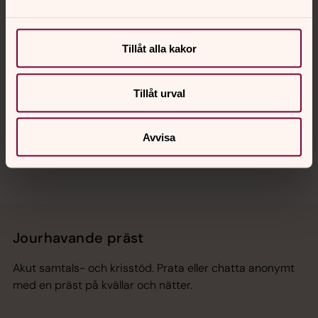
Kalender
Tillåt alla kakor
Hitta snabbt
Tillåt urval
Sociala kanaler
Avvisa
Jourhavande präst
Akut samtals- och krisstöd. Prata eller chatta anonymt
med en präst på kvällar och nätter.