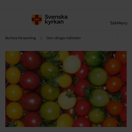
Till innehållet
Till undermeny
Sök
Meny
Burlövs församling
Den viktiga måltiden