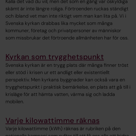
Kalla det vad du vill, men det som en gång var oskyldiga
skämt är inte längre roliga. Förtroenden ruckas ständigt
och ibland vet man inte riktigt vem man kan lita på. Vi i
Svenska kyrkan drabbas lika mycket som många
kommuner, företag och privatpersoner av människor
som missbrukar det förtroende allmänheten har för oss.
Kyrkan som trygghetspunkt
Svenska kyrkan är en trygg plats där många finner tröst
eller stöd i krisen ur ett andligt eller existentiellt
perspektiv. Men kyrkans byggnader kan också vara en
trygghetspunkt i praktisk bemärkelse, en plats att gå till i
krisläge för att hämta vatten, värma sig och ladda
mobilen.
Varje kilowattimme räknas
Varje kilowattimme (kWh) räknas är rubriken på den
nationella kampanj som syftar till att få oss alla att bidra