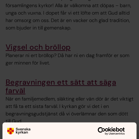
församlingens kyrkor! Alla är välkomna att döpas – barn,
unga och vuxna. I dopet får vi ett löfte om att Gud alltid
har omsorg om oss. Det är en vacker och glad tradition,
som bjuder in till gemenskap.
Vigsel och bröllop
Planerar ni ert bröllop? Då har ni en dag framför er som
ger minnen för livet.
Begravningen ett sätt att säga
farväl
När en familjemedlem, släkting eller vän dör är det viktigt
att få ta ett sista farväl. I kyrkan gör vi det i en
begravningsgudstjänst då vi överlämnar den som dött
till Gud.