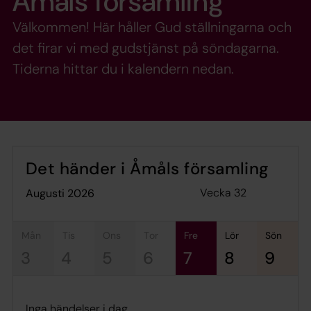
Åmåls församling
Välkommen! Här håller Gud ställningarna och
det firar vi med gudstjänst på söndagarna.
Tiderna hittar du i kalendern nedan.
Det händer i Åmåls församling
Vecka 32
augusti 2026
mån
tis
ons
tor
fre
lör
sön
3
4
5
6
7
8
9
Inga händelser i dag.