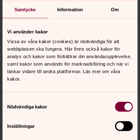
Kyrkor och församlingshem
Samtycke
Information
Om
Åmåls församling motsvaras geografiskt Åmåls kommun
och har 9 kyrkor och kapell. Här kan du läsa mer om
dessa och dess församlingshem.
Vi använder kakor
Vissa av våra kakor (cookies) är nödvändiga för att
Fira gudstjänst
webbplatsen ska fungera. Här finns också kakor för
Gudstjänsten är en möjlighet att hämta kraft till livet.
analys och kakor som förbättrar din användarupplevelse,
Välkommen att fira gudstjänst i Åmåls församling!
samt kakor som används för marknadsföring och när vi
länkar vidare till andra plattformar. Läs mer om våra
Guidning i Åmåls församlings
kakor.
kyrkor
Välkommen att kontakta oss för bokningsförfrågan.
Samtyckesval
Nödvändiga kakor
Församlingskansli
När du vill boka tid för dop, vigsel eller begravning i
Inställningar
någon av församlingens kyrkor, beställa kondoleans eller
har andra frågor.