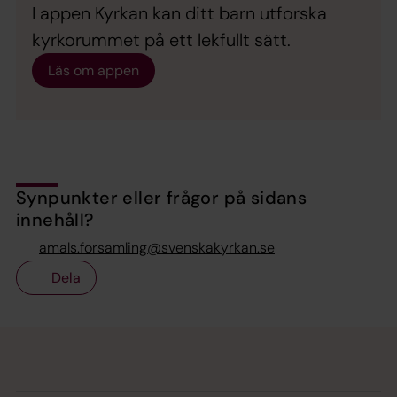
I appen Kyrkan kan ditt barn utforska
kyrkorummet på ett lekfullt sätt.
Läs om appen
Synpunkter eller frågor på sidans
innehåll?
amals.forsamling@svenskakyrkan.se
Dela
Tillbaka till toppen
Tillbaka till innehållet