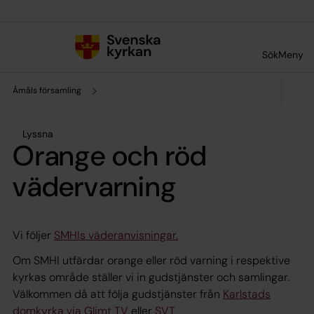
Till innehållet
Till undermeny
Sök
Meny
Åmåls församling
Lyssna
Orange och röd
vädervarning
Vi följer
SMHIs väderanvisningar.
Om SMHI utfärdar orange eller röd varning i respektive
kyrkas område ställer vi in gudstjänster och samlingar.
Välkommen då att följa gudstjänster från
Karlstads
domkyrka via Glimt TV
eller
SVT
.