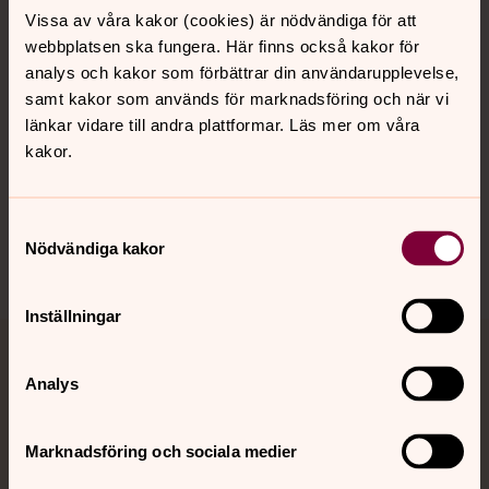
Vissa av våra kakor (cookies) är nödvändiga för att
Kalender
webbplatsen ska fungera. Här finns också kakor för
analys och kakor som förbättrar din användarupplevelse,
samt kakor som används för marknadsföring och när vi
Hitta snabbt
länkar vidare till andra plattformar. Läs mer om våra
kakor.
Sociala kanaler
Samtyckesval
Nödvändiga kakor
Inställningar
Jourhavande präst
Analys
Akut samtals- och krisstöd. Prata eller chatta anonymt
med en präst på kvällar och nätter.
Marknadsföring och sociala medier