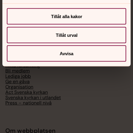
Chatt
Digitalt brev
Tillåt alla kakor
Telefon 112
Tillåt urval
Svenska kyrkan
Avvisa
Hitta församling
Bli medlem
Lediga jobb
Ge en gåva
Organisation
Act Svenska kyrkan
Svenska kyrkan i utlandet
Press – nationell nivå
Om webbplatsen