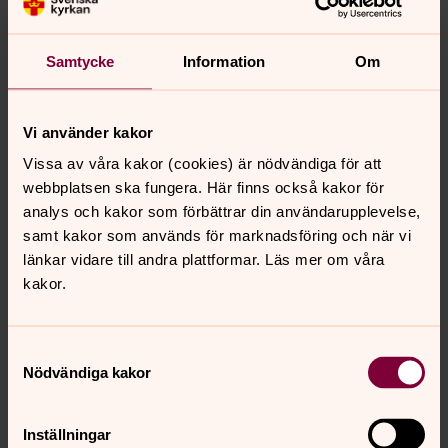
Ändra inställningar
Samtycke
Information
Om
Vi använder kakor
Vissa av våra kakor (cookies) är nödvändiga för att
Kontakt
webbplatsen ska fungera. Här finns också kakor för
analys och kakor som förbättrar din användarupplevelse,
Kontakt
samt kakor som används för marknadsföring och när vi
Församlingskansli
länkar vidare till andra plattformar. Läs mer om våra
Öppet mån, tis, tors, fre kl. 09.30-12.00
kakor.
(1/6-31/8 mån, tis, tors kl. 09.30-12.00)
Telefon: 0532-60 78 80
Samtyckesval
Besöksadress: Åmåls församlingshem,
Nödvändiga kakor
Karlstadsvägen 4, Åmål
Postadress: Karlstadsvägen 4, 662 37 Åmål
amals.forsamling@svenskakyrkan.se
(läses under
Inställningar