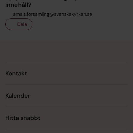
innehåll?
amals.forsamling@svenskakyrkan.se
Dela
Tillbaka till toppen
Tillbaka till innehållet
Kontakt
Kalender
Hitta snabbt