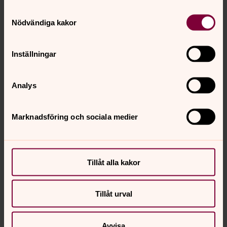
Samtyckesval
Slessberget
Nödvändiga kakor
Naturreservat
Inställningar
Snavlunda äng
Naturreservat
Analys
Marknadsföring och sociala medier
För att se innehållet behöver du acceptera kakor
för marknadsföring.
Tillåt alla kakor
Ändra dina marknadsföring för kakor
Tillåt urval
Avvisa