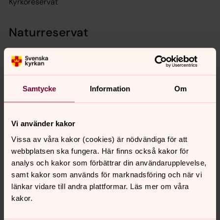
Kyrkoreservat
Naturreservat
Stommens ekäng
Naturreservat
Samtycke
Information
Om
Glindranåsen
Naturreservat
Vi använder kakor
Vissa av våra kakor (cookies) är nödvändiga för att
Lundby äng
webbplatsen ska fungera. Här finns också kakor för
analys och kakor som förbättrar din användarupplevelse,
Naturreservat
samt kakor som används för marknadsföring och när vi
länkar vidare till andra plattformar. Läs mer om våra
Sköllersta prästäng
kakor.
Naturreservat