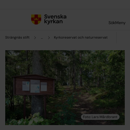
Till innehållet
Till undermeny
Sök
Meny
Strängnäs stift
...
Kyrkoreservat och naturreservat