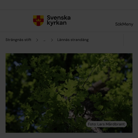
Till innehållet
Till undermeny
Sök
Meny
Strängnäs stift
...
Lännäs strandäng