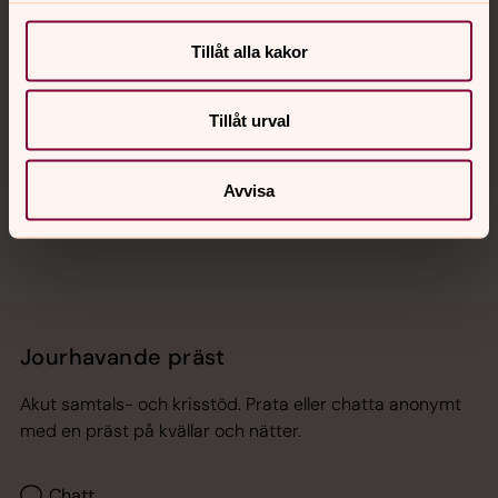
Kalender
Tillåt alla kakor
Hitta snabbt
Tillåt urval
Sociala kanaler
Avvisa
Jourhavande präst
Akut samtals- och krisstöd. Prata eller chatta anonymt
med en präst på kvällar och nätter.
Chatt