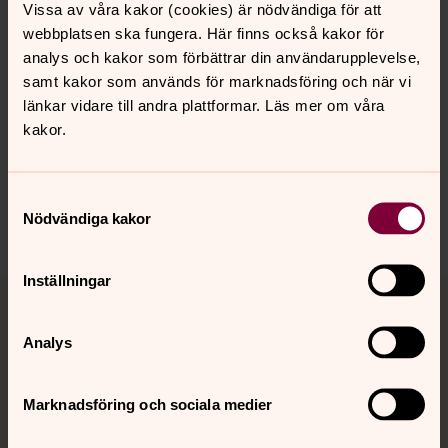
Vissa av våra kakor (cookies) är nödvändiga för att
webbplatsen ska fungera. Här finns också kakor för
analys och kakor som förbättrar din användarupplevelse,
samt kakor som används för marknadsföring och när vi
länkar vidare till andra plattformar. Läs mer om våra
Synpunkter eller frågor på sidans
kakor.
innehåll?
strangnas.stift@svenskakyrkan.se
Samtyckesval
Nödvändiga kakor
Inställningar
Tillbaka till toppen
Tillbaka till innehållet
Analys
Kontakt
Marknadsföring och sociala medier