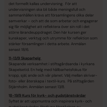
det formellt kallas undervisning. För att
undervisningen ska bli både meningsfull och
sammanhållen krävs att församlingens olika delar
samverkar – och att de som arbetar och engagerar
sig får möjlighet att reflektera över sin roll i det
större lärandeuppdraget. Den här kursen ger
kunskaper, verktyg och utrymme för reflektion som
stärker församlingen i detta arbete. Anmälan
senast 18/6.
11-13/9 Skaparhelg
Skapande verksamhet i stiftsgårdsanda i kyrkans
Skapelsetid. En helg med hållbarhetsfokus för
kropp, själ, ande och vår planet. Välj mellan skrivar-
foto- eller återskapa i textil-kurs. På stiftsgården
Stjärnholm. Anmälan senast 13/8.
1
8-19/9 Kurs för kyrk- och gudstjänstvärdar
Syftet är att uppmuntra och inspirera kyrk- och
gudstjänstvärdar, fördjupa förståelsen av