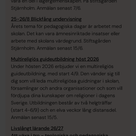
vara en del i lägergemenskapen. På stiftsgården
Stjärnholm. Anmälan senast 7/6.
25-26/8 Blickfång undervisning
Årets tema för pedagogiska dagar är arbetet med
skolan. Det kan vara ämnesinriktade insatser eller
arbete med skolans värdegrund. Stiftsgården
Stjärnholm. Anmälan senast 15/6.
Multireligiös guideutbildning höst 2026
Under hösten 2026 erbjuder vi en multireligiös
guideutbildning, med start 4/9. Den vänder sig till
dig som vill leda multireligiösa guidningar i skolan,
församlingar och andra organisationer och som vill
fördjupa dina kunskaper om religioner i dagens
Sverige. Utbildningen består av två helgträffar
(start 4-6/9) och en elva veckor lång distansdel.
Anmälan senast 15/5.
Livslångt lärande 26/27
Att växa i tro - teologiska och pedagogiska