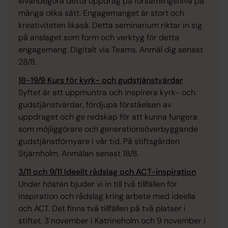
levandegöra detta uppdrag på församlingsnivå på
många olika sätt. Engagemanget är stort och
kreativiteten likaså. Detta seminarium riktar in sig
på anslaget som form och verktyg för detta
engagemang. Digitalt via Teams. Anmäl dig senast
28/8.
18-19/9 Kurs för kyrk- och gudstjänstvärdar
Syftet är att uppmuntra och inspirera kyrk- och
gudstjänstvärdar, fördjupa förståelsen av
uppdraget och ge redskap för att kunna fungera
som möjliggörare och generationsöverbyggande
gudstjänstförnyare i vår tid. På stiftsgården
Stjärnholm. Anmälan senast 18/8.
3/11 och 9/11 Ideellt rådslag och ACT-inspiration
Under hösten bjuder vi in till två tillfällen för
inspiration och rådslag kring arbete med ideella
och ACT. Det finns två tillfällen på två platser i
stiftet. 3 november i Katrineholm och 9 november i