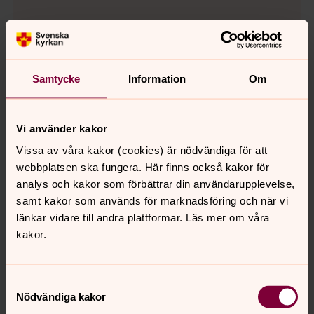
MUSIK
Livslångt lärande 26/27
Samtycke
Information
Om
Att växa i tro - teologiska och pedagogiska
perspektiv på lärande och undervisning.
I dag är församlingens undervisningsuppdrag mer
Vi använder kakor
komplext än någonsin. Människors bakgrund,
erfarenheter och frågor är mångfacetterade.
Vissa av våra kakor (cookies) är nödvändiga för att
Lärandet sker i många olika miljöer, ofta utan att
webbplatsen ska fungera. Här finns också kakor för
det formellt kallas undervisning. För att
analys och kakor som förbättrar din användarupplevelse,
undervisningen ska bli både meningsfull och
samt kakor som används för marknadsföring och när vi
sammanhållen krävs att församlingens olika delar
länkar vidare till andra plattformar. Läs mer om våra
samverkar – och att de som arbetar och engagerar
kakor.
sig får möjlighet att reflektera över sin roll i det
större lärandeuppdraget. Den här kursen ger
kunskaper, verktyg och utrymme för reflektion som
Samtyckesval
Nödvändiga kakor
stärker församlingen i detta arbete. Anmälan