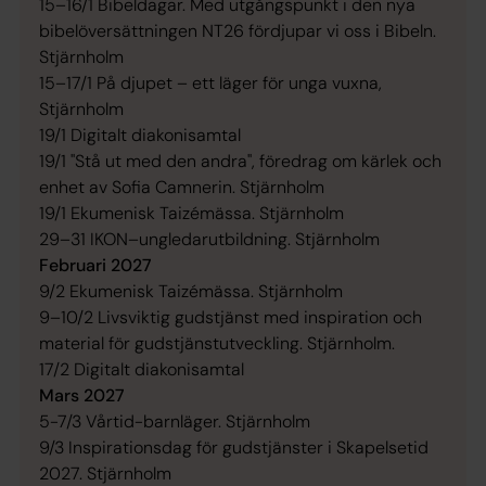
15–16/1 Bibeldagar. Med utgångspunkt i den nya
bibelöversättningen NT26 fördjupar vi oss i Bibeln.
Stjärnholm
15–17/1 På djupet – ett läger för unga vuxna,
Stjärnholm
19/1 Digitalt diakonisamtal
19/1 "Stå ut med den andra", föredrag om kärlek och
enhet av Sofia Camnerin. Stjärnholm
19/1 Ekumenisk Taizémässa. Stjärnholm
29–31 IKON–ungledarutbildning. Stjärnholm
Februari 2027
9/2 Ekumenisk Taizémässa. Stjärnholm
9–10/2 Livsviktig gudstjänst med inspiration och
material för gudstjänstutveckling. Stjärnholm.
17/2 Digitalt diakonisamtal
Mars 2027
5-7/3 Vårtid-barnläger. Stjärnholm
9/3 Inspirationsdag för gudstjänster i Skapelsetid
2027. Stjärnholm