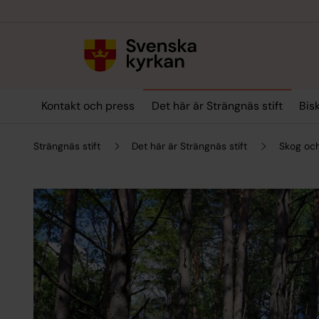
Till innehållet
Till undermeny
Kontakt och press
Det här är Strängnäs stift
Bis
Strängnäs stift
Det här är Strängnäs stift
Skog oc