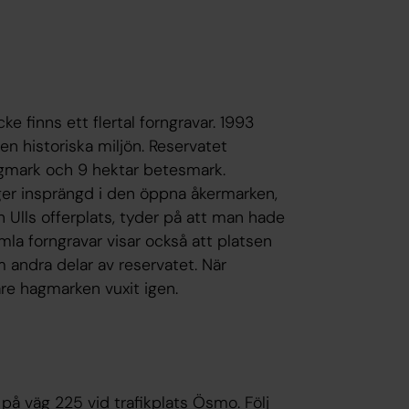
e finns ett flertal forngravar. 1993
en historiska miljön. Reservatet
hagmark och 9 hektar betesmark.
ger insprängd i den öppna åkermarken,
n Ulls offerplats, tyder på att man hade
mla forngravar visar också att platsen
 andra delar av reservatet. När
are hagmarken vuxit igen.
på väg 225 vid trafikplats Ösmo. Följ