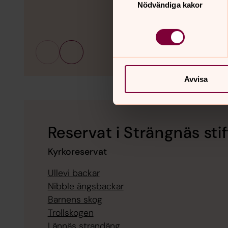
Nödvändiga kakor
Avvisa
Reservat i Strängnäs stif
Kyrkoreservat
Ullevi backar
Nibble ängsbackar
Barnens skog
Trollskogen
Lännäs strandäng