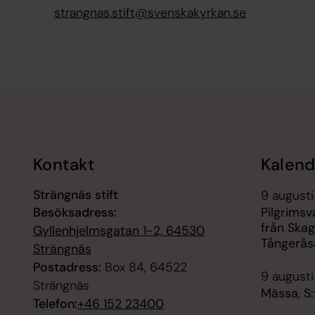
strangnas.stift@svenskakyrkan.se
Tillbaka till toppen
Tillbaka till innehållet
Kontakt
Kalend
Strängnäs stift
9 augusti
Besöksadress:
Pilgrims
från Skag
Gyllenhjelmsgatan 1-2, 64530
Tångerås
Strängnäs
Postadress:
Box 84, 64522
9 augusti
Strängnäs
Mässa, S:
Telefon:
+46 152 23400