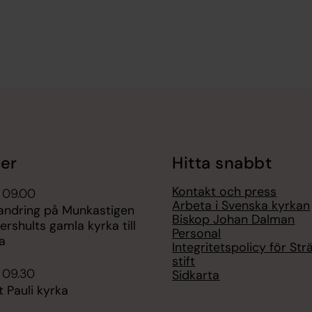
er
Hitta snabbt
Kontakt och press
 09.00
Arbeta i Svenska kyrkan
vandring på Munkastigen
Biskop Johan Dalman
ershults gamla kyrka till
Personal
a
Integritetspolicy för St
stift
 09.30
Sidkarta
t Pauli kyrka