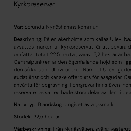
Kyrkoreservat
Var:
Sorunda, Nynäshamns kommun.
Beskrivning:
På en åkerholme som kallas Ullevi back
avsattes marken till kyrkoreservat för att bevara d
omfattar totalt 22,5 hektar, varav 13,2 hektar är 
Centralpunkten är den ögonfallande höjd som lig
den så kallade ”Ullevi backe”. Namnet Ullevi, gude
gudstjänst och kanske offerplats för asagudar. Ga
använts för begravning. Forngravar finns även inom
reservatet avsattes hade stora delar av den tidig
Naturtyp:
Blandskog omgivet av ängsmark.
Storlek:
22,5 hektar
Vägbeskrivning:
Från Nynäsvägen, sväng västerut 