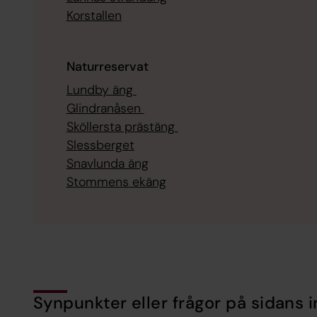
Korstallen
Naturreservat
Lundby äng
Glindranåsen
Sköllersta prästäng
Slessberget
Snavlunda äng
Stommens ekäng
Synpunkter eller frågor på sidans i