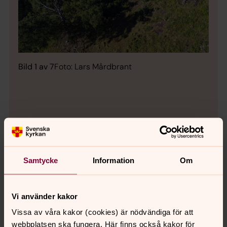
Bild 1 av 7
Foto: Lars Mårdbrant
Bild 
Öppna bildspel
Samtycke
Information
Om
Vi använder kakor
Reservat i Strängnäs stift
Vissa av våra kakor (cookies) är nödvändiga för att
webbplatsen ska fungera. Här finns också kakor för