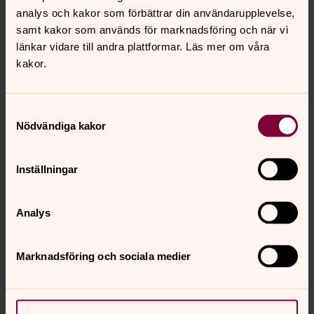
Kyrkoreservat
analys och kakor som förbättrar din användarupplevelse,
Ullevi backar
samt kakor som används för marknadsföring och när vi
Nibble ängsbackar
länkar vidare till andra plattformar. Läs mer om våra
Barnens skog
kakor.
Trollskogen
Lännäs strandäng
Korstallen
Samtyckesval
Nödvändiga kakor
Naturreservat
Inställningar
Lundby äng
Glindranåsen
Sköllersta prästäng
Analys
Slessberget
Snavlunda äng
Marknadsföring och sociala medier
Stommens ekäng