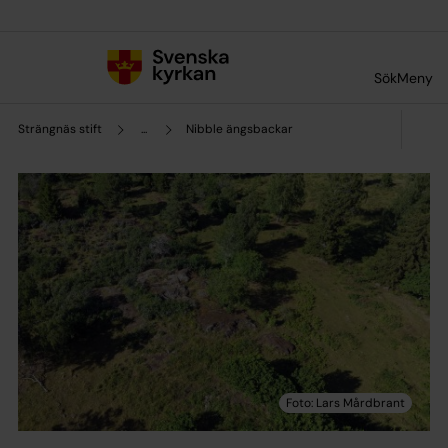
Till innehållet
Till undermeny
Sök
Meny
Strängnäs stift
...
Nibble ängsbackar