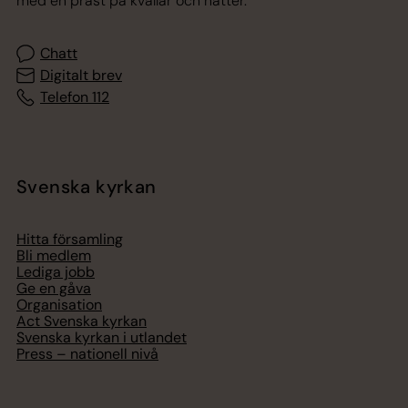
med en präst på kvällar och nätter.
Chatt
Digitalt brev
Telefon 112
Svenska kyrkan
Hitta församling
Bli medlem
Lediga jobb
Ge en gåva
Organisation
Act Svenska kyrkan
Svenska kyrkan i utlandet
Press – nationell nivå