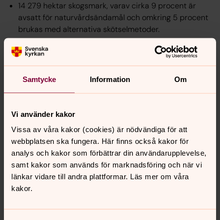
14 279 hektar skogsmark, varav cirka 9 procent är
avsatt för naturvårdsändamål och omkring 5 procent
brukas med alternativa skötselmetoder.
2 430 hektar jordbruksmark, som till stor del
arrenderas ut.
1 761 hektar övrig mark, såsom vägar, impediment och
Samtycke
Information
Om
andra markslag.
Skogsförvaltningen utförs på entreprenad av Häradskog
i Örebro AB, medan verksamheten inom jord bedrivs
Vi använder kakor
med inhyrd personal från Strängnäs stift.
Vissa av våra kakor (cookies) är nödvändiga för att
Avkastning och utdelning
webbplatsen ska fungera. Här finns också kakor för
analys och kakor som förbättrar din användarupplevelse,
Avkastningen från skog, jord och fondmedel delas ut till
samt kakor som används för marknadsföring och när vi
församlingar och samfälligheter inom stiftet.
länkar vidare till andra plattformar. Läs mer om våra
Fördelningen sker proportionerligt utifrån de andelstal
kakor.
som fastställdes när stiften tog över förvaltningen av
tillgångarna. På så sätt bidrar egendomarna till att
stärka de ekonomiska förutsättningarna för kyrkans