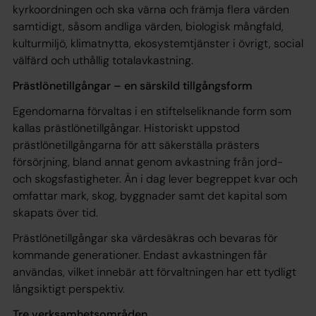
kyrkoordningen och ska värna och främja flera värden
samtidigt, såsom andliga värden, biologisk mångfald,
kulturmiljö, klimatnytta, ekosystemtjänster i övrigt, social
välfärd och uthållig totalavkastning.
Prästlönetillgångar – en särskild tillgångsform
Egendomarna förvaltas i en stiftelseliknande form som
kallas prästlönetillgångar. Historiskt uppstod
prästlönetillgångarna för att säkerställa prästers
försörjning, bland annat genom avkastning från jord-
och skogsfastigheter. Än i dag lever begreppet kvar och
omfattar mark, skog, byggnader samt det kapital som
skapats över tid.
Prästlönetillgångar ska värdesäkras och bevaras för
kommande generationer. Endast avkastningen får
användas, vilket innebär att förvaltningen har ett tydligt
långsiktigt perspektiv.
Tre verksamhetsområden