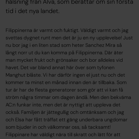
hälsning från Alva, som berättar om sin första
tid i det nya landet.
Filippinerna är varmt och fuktigt. Väldigt varmt och jag
svettas dygnet runt men det är ju en ny upplevelse! Just
nu bor jag i en liten stad som heter Sanchez Mira så
långt norr ut du kan komma på Filippinerna. Där äter
man mycket frukt och grönsaker och bor alldeles vid
havet. Det var bland annat här över som tyfonen
Manghut blåste. Vi har därför ingen el just nu och det
kommer ta minst en månad innan den är tillbaka. Som
tur är har de flesta generatorer som gör att vi kan få
ström några timmar om dagen ändå. Men den bekväma
AC:n funkar inte, men det är nyttigt att uppleva det
också. Familjen är jättegullig och omtänksam och jag
och Elsa har fått träffat ett gäng underbara ungdomar
som bjuder in och välkomnar oss, så tacksamt!
Filippinare har väldigt nära till skratt och lätt för att