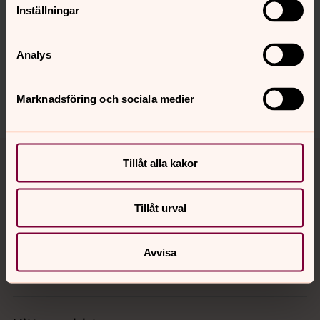
Synpunkter eller frågor på sidans
Inställningar
innehåll?
skara.stift@svenskakyrkan.se
Analys
Dela
Marknadsföring och sociala medier
Tillbaka till toppen
Tillbaka till innehållet
Tillåt alla kakor
Tillåt urval
Kontakt
Avvisa
Kalender