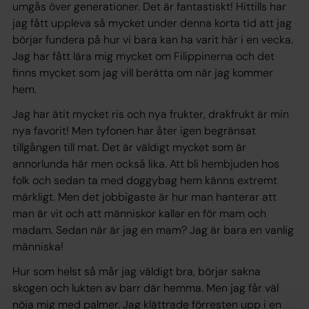
umgås över generationer. Det är fantastiskt! Hittills har
jag fått uppleva så mycket under denna korta tid att jag
börjar fundera på hur vi bara kan ha varit här i en vecka.
Jag har fått lära mig mycket om Filippinerna och det
finns mycket som jag vill berätta om när jag kommer
hem.
Jag har ätit mycket ris och nya frukter, drakfrukt är min
nya favorit! Men tyfonen har åter igen begränsat
tillgången till mat. Det är väldigt mycket som är
annorlunda här men också lika. Att bli hembjuden hos
folk och sedan ta med doggybag hem känns extremt
märkligt. Men det jobbigaste är hur man hanterar att
man är vit och att människor kallar en för mam och
madam. Sedan när är jag en mam? Jag är bara en vanlig
människa!
Hur som helst så mår jag väldigt bra, börjar sakna
skogen och lukten av barr där hemma. Men jag får väl
nöja mig med palmer. Jag klättrade förresten upp i en