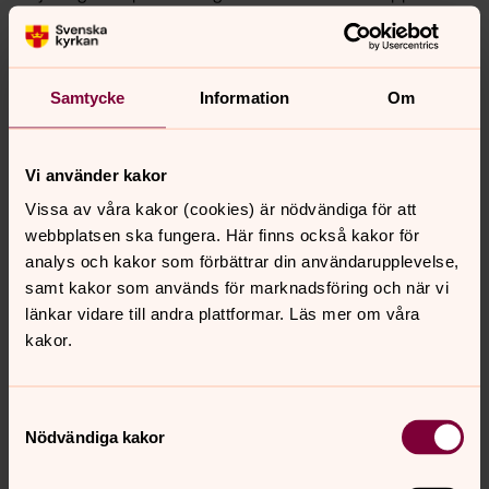
idag! Hoppas ni andra mår bra vart ni nu än i världen
befinner er.
/ Kram från Alva
Samtycke
Information
Om
Vi använder kakor
Läs mer om programmet "Ung i
Vissa av våra kakor (cookies) är nödvändiga för att
den världsvida kyrkan"
webbplatsen ska fungera. Här finns också kakor för
Är du nyfiken på utbytesprogrammet? Vill du
analys och kakor som förbättrar din användarupplevelse,
kanske vara värdfamilj, värdförsamling eller är du
samt kakor som används för marknadsföring och när vi
mellan 18 och 30 år och själv nyfiken på att uppleva
länkar vidare till andra plattformar. Läs mer om våra
församlingslivet i ett annat land?
Klicka här
.
kakor.
Samtyckesval
Nödvändiga kakor
Senast ändrad 5 oktober 2018