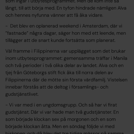
som ingår i utbytesprogrammet. Men de kom inte så
långt, till att börja med. En tyfon hindrade nämligen Alva
och hennes nyfunna vänner att få åka vidare.
- Det blev en oplanerad weekend i Amsterdam, där vi
”fastnade” några dagar, säger hon med ett leende, men
tillägger att de snart kunde fortsätta som planerat.
Väl framme i Filippinerna var upplägget som det brukar
inom utbytesprogrammet: gemensamma träffar i Manila
och två perioder i två olika delar av landet. Alva och en
tjej från Göteborgs stift fick åka till norra delen av
Filippinerna där de mötte sin första värdfamilj. Vistelsen
innebar förstås att de deltog i församlings- och
gudstjänstlivet.
- Vi var med i en ungdomsgrupp. Och så har vi firat
gudstjänst. Där vi var hade man två gudstjänster. En
som började klockan sex på morgonen och en som
började klockan åtta. Men en söndag följde vi med
biskopen, och då blev det tre tidiga mässor på samma