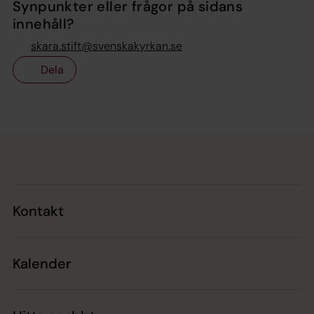
Synpunkter eller frågor på sidans
innehåll?
skara.stift@svenskakyrkan.se
Dela
Tillbaka till toppen
Tillbaka till innehållet
Kontakt
Kalender