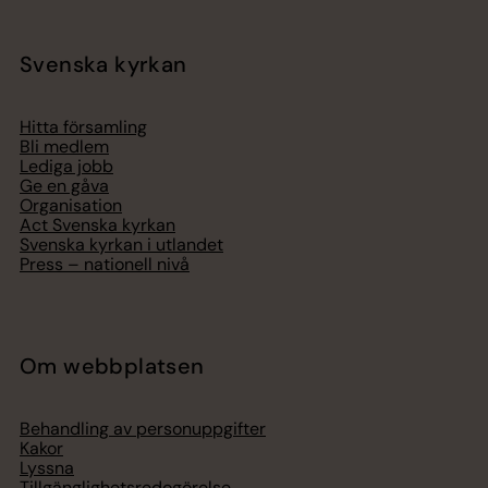
Svenska kyrkan
Hitta församling
Bli medlem
Lediga jobb
Ge en gåva
Organisation
Act Svenska kyrkan
Svenska kyrkan i utlandet
Press – nationell nivå
Om webbplatsen
Behandling av personuppgifter
Kakor
Lyssna
Tillgänglighetsredogörelse