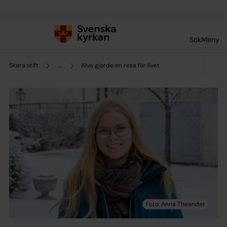
Till innehållet
Till undermeny
Sök
Meny
Skara stift
...
Alva gjorde en resa för livet