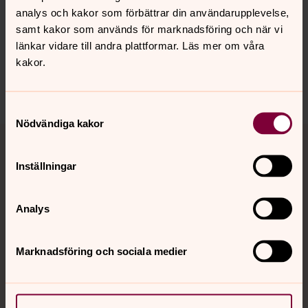
analys och kakor som förbättrar din användarupplevelse,
Synpunkter eller frågor på sidans
samt kakor som används för marknadsföring och när vi
innehåll?
länkar vidare till andra plattformar. Läs mer om våra
ostravikbolandets.pastorat@svenskakyrkan.se
kakor.
Dela
Samtyckesval
Nödvändiga kakor
Tillbaka till toppen
Tillbaka till innehållet
Inställningar
Kontakt
Analys
Kalender
Marknadsföring och sociala medier
Hitta snabbt