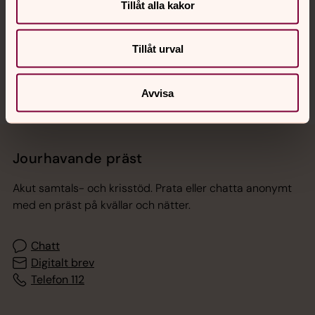
Tillåt alla kakor
Sociala kanaler
Tillåt urval
Avvisa
Jourhavande präst
Akut samtals- och krisstöd. Prata eller chatta anonymt
med en präst på kvällar och nätter.
Chatt
Digitalt brev
Telefon 112