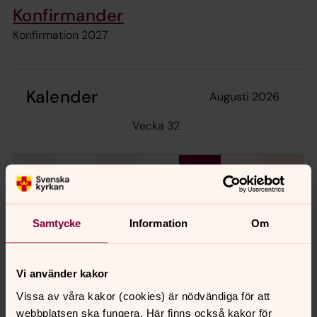
Konfirmander
Konfirmation 2027
Kalender
augusti 2026
Vecka 32
mån
tis
ons
tor
fre
lör
sön
3
4
5
6
7
8
9
Samtycke
Information
Om
Inga händelser i dag.
Vi använder kakor
Vissa av våra kakor (cookies) är nödvändiga för att
webbplatsen ska fungera. Här finns också kakor för