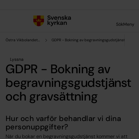
Till innehållet
Till undermeny
Sök
Meny
Östra Vikbolandets pastorat
GDPR - Bokning av begravningsgudstjänst och gra
Lyssna
GDPR - Bokning av
begravningsgudstjänst
och gravsättning
Hur och varför behandlar vi dina
personuppgifter?
När du bokar en begravningsgudstjänst kommer vi att