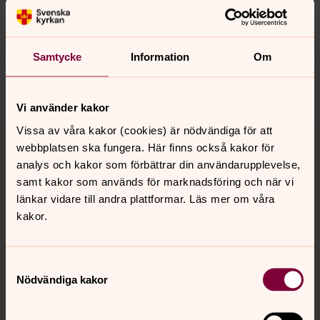
innehåll?
ostravikbolandets.pastorat@svenskakyrkan.se
Samtycke
Information
Om
Dela
Vi använder kakor
Tillbaka till toppen
Tillbaka till innehållet
Vissa av våra kakor (cookies) är nödvändiga för att
webbplatsen ska fungera. Här finns också kakor för
analys och kakor som förbättrar din användarupplevelse,
samt kakor som används för marknadsföring och när vi
länkar vidare till andra plattformar. Läs mer om våra
Kontakt
kakor.
Kalender
Samtyckesval
Nödvändiga kakor
Hitta snabbt