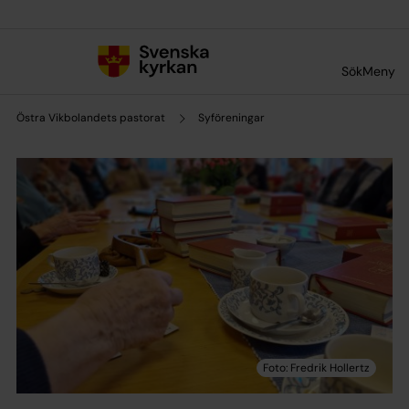
Till innehållet
Till undermeny
Sök
Meny
Östra Vikbolandets pastorat
Syföreningar