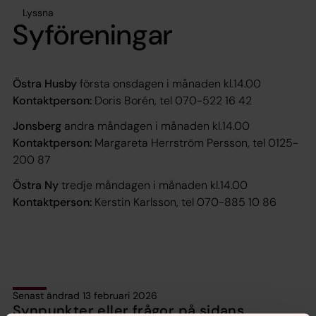
Lyssna
Syföreningar
Östra Husby
första onsdagen i månaden kl.14.00
Kontaktperson:
Doris Borén, tel 070-522 16 42
Jonsberg
andra måndagen i månaden kl.14.00
Kontaktperson:
Margareta Herrström Persson, tel 0125-
200 87
Östra Ny
tredje måndagen i månaden kl.14.00
Kontaktperson:
Kerstin Karlsson, tel 070-885 10 86
Senast ändrad 13 februari 2026
Synpunkter eller frågor på sidans