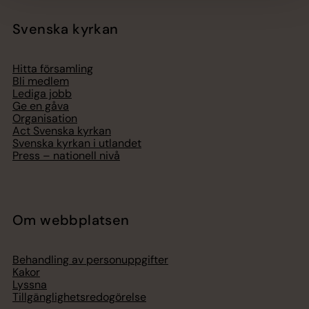
Svenska kyrkan
Hitta församling
Bli medlem
Lediga jobb
Ge en gåva
Organisation
Act Svenska kyrkan
Svenska kyrkan i utlandet
Press – nationell nivå
Om webbplatsen
Behandling av personuppgifter
Kakor
Lyssna
Tillgänglighetsredogörelse