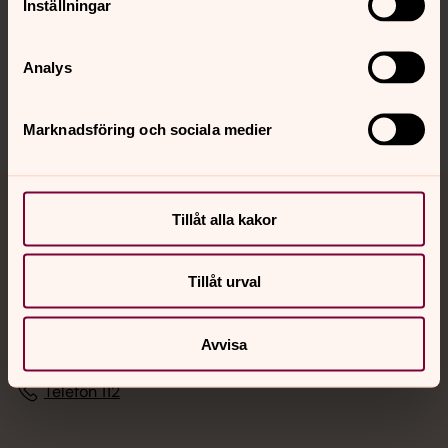
Inställningar
Sociala kanaler
Analys
Marknadsföring och sociala medier
Jourhavande präst
Tillåt alla kakor
Akut samtals- och krisstöd. Prata eller chatta anonymt
Tillåt urval
med en präst på kvällar och nätter.
Chatt
Avvisa
Digitalt brev
Telefon 112