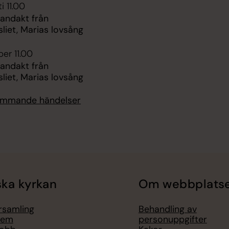
i 11.00
 andakt från
liet, Marias lovsång
er 11.00
 andakt från
liet, Marias lovsång
kommande händelser
ka kyrkan
Om webbplats
örsamling
Behandling av
lem
personuppgifter