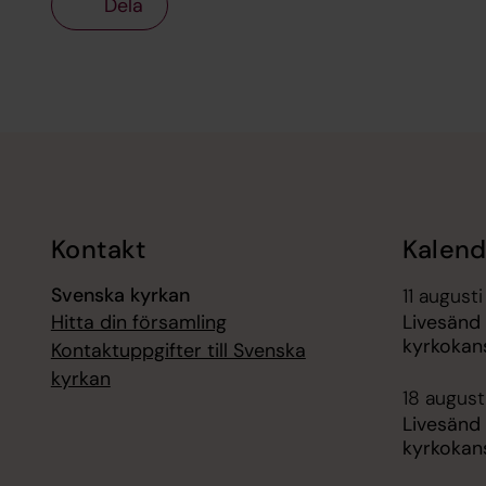
Dela
Tillbaka till toppen
Tillbaka till innehållet
Kontakt
Kalend
Svenska kyrkan
11 augusti
Hitta din församling
Livesänd
kyrkokans
Kontaktuppgifter till Svenska
kyrkan
18 augusti
Livesänd
kyrkokans