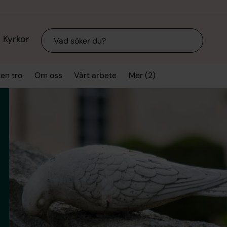
Sök
Kyrkor
Mer (2)
ten tro
Om oss
Vårt arbete