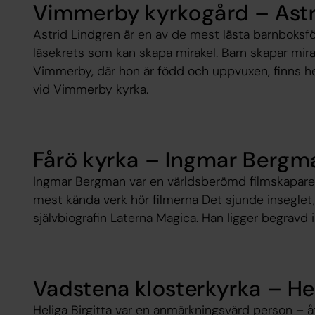
Vimmerby kyrkogård – Astr
Astrid Lindgren är en av de mest lästa barnboksförfa
läsekrets som kan skapa mirakel. Barn skapar mirake
Vimmerby, där hon är född och uppvuxen, finns 
vid Vimmerby kyrka.
Fårö kyrka – Ingmar Bergm
Ingmar Bergman var en världsberömd filmskapare, t
mest kända verk hör filmerna Det sjunde inseglet,
självbiografin Laterna Magica. Han ligger begravd 
Vadstena klosterkyrka – Hel
Heliga Birgitta var en anmärkningsvärd person – å