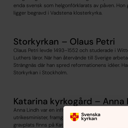
enda svensk som helgonförklarats av påven. Hon 
ligger begravd i Vadstena klosterkyrka.
Storkyrkan – Olaus Petri
Olaus Petri levde 1493–1552 och studerade i Witt
Luthers läror. När han återvände till Sverige arbet
Strängnäs där han spred reformationens idéer. Ha
Storkyrkan i Stockholm.
Katarina kyrkogård – Anna 
Anna Lindh var en inflytelserik person i modern sv
utrikesminister, framgångsrik och populär. I en å
gravplats finns på Katarina kyrkogård vid Katarin