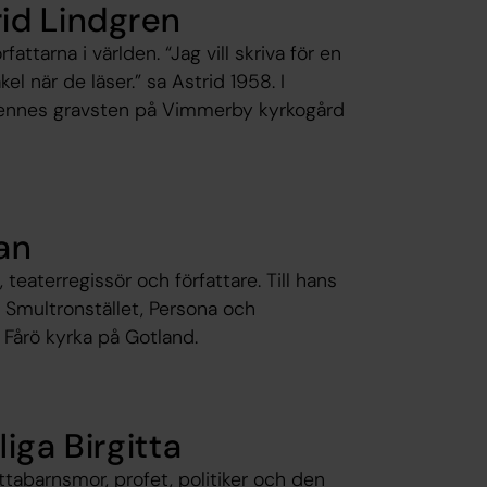
id Lindgren
ttarna i världen. “Jag vill skriva för en
l när de läser.” sa Astrid 1958. I
hennes gravsten på Vimmerby kyrkogård
an
eaterregissör och författare. Till hans
 Smultronstället, Persona och
i Fårö kyrka på Gotland.
iga Birgitta
ttabarnsmor, profet, politiker och den