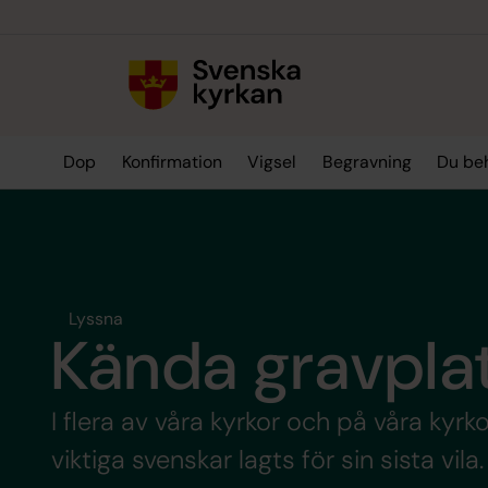
Till innehållet
Till undermeny
Dop
Konfirmation
Vigsel
Begravning
Du be
Lyssna
Kända gravpla
I flera av våra kyrkor och på våra kyr
viktiga svenskar lagts för sin sista vi