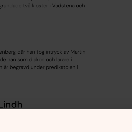
grundade två kloster i Vadstena och
enberg där han tog intryck av Martin
ade han som diakon och lärare i
n är begravd under predikstolen i
Lindh
ensk politik. Hon var miljöminister och
lder av 46 år blev hon mördad. Hennes
a kyrka på Södermalm i Stockholm.