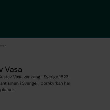
tser
v Vasa
ustav Vasa var kung i Sverige 1523–
antismen i Sverige. I domkyrkan har
platser.