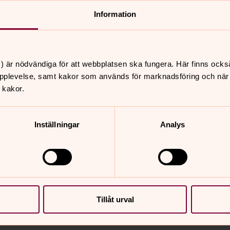
Information
– Selma Lagerlöf
lskade författare. År 1909 fick hon som
) är nödvändiga för att webbplatsen ska fungera. Här finns ocks
terviks kyrkogård i den stora Lagerlöfska
pplevelse, samt kakor som används för marknadsföring och när vi
 kakor.
Inställningar
Analys
ers Celsius
nom som grundade Sveriges första
s sina många bidrag till astronomin är
turskalan, som idag används i
amla Uppsala kyrka.
Tillåt urval