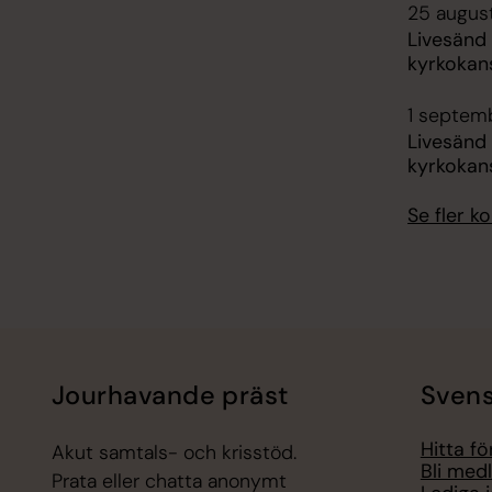
25 august
Livesänd
kyrkokans
1 septemb
Livesänd
kyrkokans
Se fler 
Jourhavande präst
Svens
Hitta f
Akut samtals- och krisstöd.
Bli med
Prata eller chatta anonymt