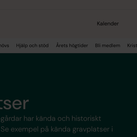
Kalender
hövs
Hjälp och stöd
Årets högtider
Bli medlem
Kris
tser
kogårdar har kända och historiskt
la. Se exempel på kända gravplatser i