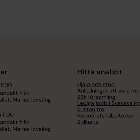
er
Hitta snabbt
Hjälp och stöd
 11.00
Anledningar att vara m
 andakt från
Sök församling
liet, Marias lovsång
Lediga jobb i Svenska k
Kristen tro
 11.00
Kyrkoårets bibeltexter
Sidkarta
 andakt från
liet, Marias lovsång