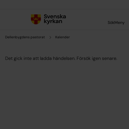
Till innehållet
Till undermeny
Sök
Meny
Dellenbygdens pastorat
Kalender
Det gick inte att ladda händelsen. Försök igen senare.