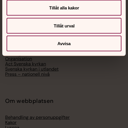
Tillåt alla kakor
Svenska kyrkan
Tillåt urval
Hitta församling
Bli medlem
Avvisa
Lediga jobb
Ge en gåva
Organisation
Act Svenska kyrkan
Svenska kyrkan i utlandet
Press – nationell nivå
Om webbplatsen
Behandling av personuppgifter
Kakor
Lyssna