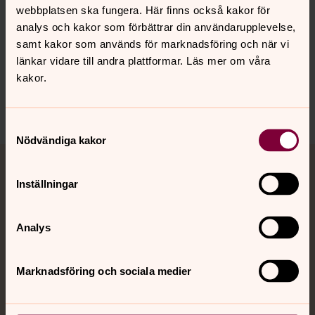
webbplatsen ska fungera. Här finns också kakor för
Synpunkter eller frågor på sidans
analys och kakor som förbättrar din användarupplevelse,
innehåll?
samt kakor som används för marknadsföring och när vi
dellenbygdens.pastorat@svenskakyrkan.se
länkar vidare till andra plattformar. Läs mer om våra
kakor.
Dela
Samtyckesval
Nödvändiga kakor
Tillbaka till toppen
Tillbaka till innehållet
Jourhavande präst
Inställningar
Akut samtals- och krisstöd. Prata eller chatta anonymt
med en präst på kvällar och nätter.
Analys
Chatt
Marknadsföring och sociala medier
Digitalt brev
Telefon 112