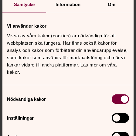
Samtycke
Information
Om
Djurgårdskyrkans vänner firar 30
år!
Söndagen den 10 maj firar Djurgårdskyrkans
Vi använder kakor
vänförening sitt 30-årsjubileum med festgudstjänst,
Vissa av våra kakor (cookies) är nödvändiga för att
tipspromenad och konsert.
webbplatsen ska fungera. Här finns också kakor för
analys och kakor som förbättrar din användarupplevelse,
Carina Bergfeldt: "Jag vill att
samt kakor som används för marknadsföring och när vi
människor ska få en aha-
länkar vidare till andra plattformar. Läs mer om våra
upplevelse när de läser!"
kakor.
På torsdagskvällen var det bokrelease i Hedvig Eleonora
kyrka för Carina Bergfeldts nya bok En dag ska vi
Samtyckesval
återvända. Boken handlar om Sveriges slavkoloni Saint-
Nödvändiga kakor
Barthélemy i slutet av 1700-talet.
Inställningar
Marcus Birro i Hedvigs predikstol
under fotbollsmässan