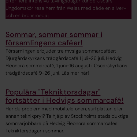
Efter flera intensiva tävlingsdagar kunde Oscars
Ungdomskör resa hem från Wales med både en silver-
och en bronsmedalj.
Sommar, sommar sommar i
församlingens caféer!
Församlingen erbjuder tre mysiga sommarcaféer:
Djurgårdskyrkans trädgårdscafé 1 juli-26 juli, Hedvig
Eleonora sommarcafé, 1 juni-16 augusti, Oscarskyrkans
trädgårdscafé 9-26 juni. Läs mer här!
Populära "Tekniktorsdagar"
fortsätter i Hedvigs sommarcafé!
Har du problem med mobiltelefonen, surfplattan eller
annan teknikpryl? Ta hjälp av Stockholms stads duktiga
sommarjobbare på Hedvig Eleonora sommarcafés
Tekniktorsdagar i sommar.