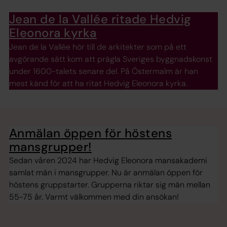
Jean de la Vallée ritade Hedvig
Eleonora kyrka
Jean de la Vallée hör till de arkitekter som på ett
avgörande sätt kom att prägla Sveriges byggnadskonst
under 1600-talets senare del. På Östermalm är han
mest känd för att ha ritat Hedvig Eleonora kyrka.
Anmälan öppen för höstens
mansgrupper!
Sedan våren 2024 har Hedvig Eleonora mansakademi
samlat män i mansgrupper. Nu är anmälan öppen för
höstens gruppstarter. Grupperna riktar sig män mellan
55-75 år. Varmt välkommen med din ansökan!