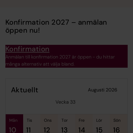
Konfirmation 2027 – anmälan
öppen nu!
Konfirmation
Anmälan till konfirmation 2027 är öppen - du hittar
många alternativ att välja bland.
Aktuellt
augusti 2026
Vecka 33
mån
tis
ons
tor
fre
lör
sön
10
11
12
13
14
15
16