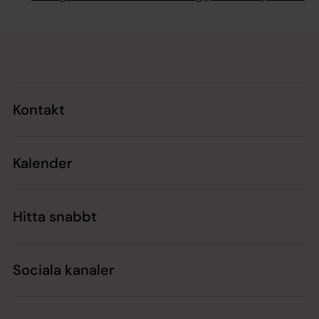
Tillbaka till toppen
Tillbaka till innehållet
Kontakt
Kalender
Hitta snabbt
Sociala kanaler