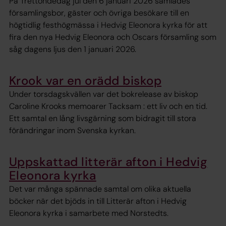
På Trettondedag jul den 6 januari 2026 samlades
församlingsbor, gäster och övriga besökare till en
högtidlig festhögmässa i Hedvig Eleonora kyrka för att
fira den nya Hedvig Eleonora och Oscars församling som
såg dagens ljus den 1 januari 2026.
Krook var en orädd biskop
Under torsdagskvällen var det bokrelease av biskop
Caroline Krooks memoarer Tacksam : ett liv och en tid.
Ett samtal en lång livsgärning som bidragit till stora
förändringar inom Svenska kyrkan.
Uppskattad litterär afton i Hedvig
Eleonora kyrka
Det var många spännade samtal om olika aktuella
böcker när det bjöds in till Litterär afton i Hedvig
Eleonora kyrka i samarbete med Norstedts.