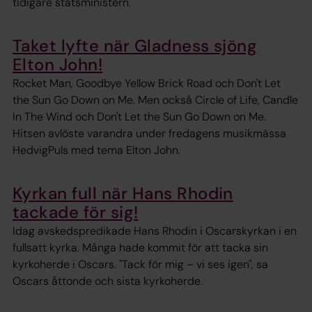
tidigare statsministern.
Taket lyfte när Gladness sjöng
Elton John!
Rocket Man, Goodbye Yellow Brick Road och Don't Let
the Sun Go Down on Me. Men också Circle of Life, Candle
In The Wind och Don't Let the Sun Go Down on Me.
Hitsen avlöste varandra under fredagens musikmässa
HedvigPuls med tema Elton John.
Kyrkan full när Hans Rhodin
tackade för sig!
Idag avskedspredikade Hans Rhodin i Oscarskyrkan i en
fullsatt kyrka. Många hade kommit för att tacka sin
kyrkoherde i Oscars. "Tack för mig – vi ses igen", sa
Oscars åttonde och sista kyrkoherde.