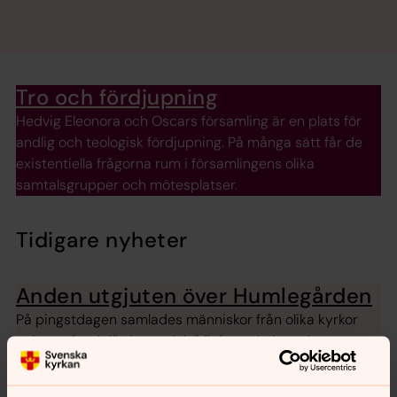
Tro och fördjupning
Hedvig Eleonora och Oscars församling är en plats för
andlig och teologisk fördjupning. På många sätt får de
existentiella frågorna rum i församlingens olika
samtalsgrupper och mötesplatser.
Tidigare nyheter
Anden utgjuten över Humlegården
På pingstdagen samlades människor från olika kyrkor
och samfund till ekumenisk friluftsgudstjänst i
Humlegården, arrangerad av Östermalms Kristna Råd.