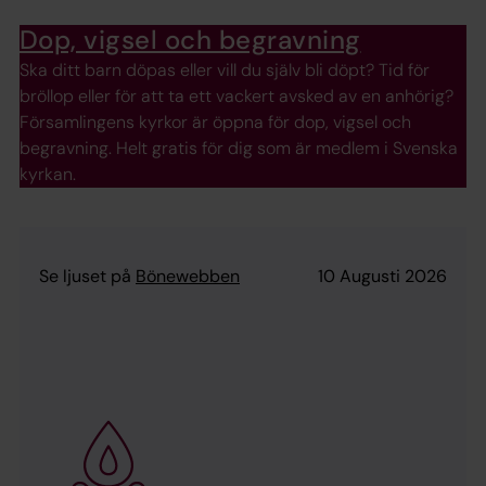
Dop, vigsel och begravning
Ska ditt barn döpas eller vill du själv bli döpt? Tid för
bröllop eller för att ta ett vackert avsked av en anhörig?
Församlingens kyrkor är öppna för dop, vigsel och
begravning. Helt gratis för dig som är medlem i Svenska
kyrkan.
Se ljuset på
Bönewebben
10 Augusti 2026