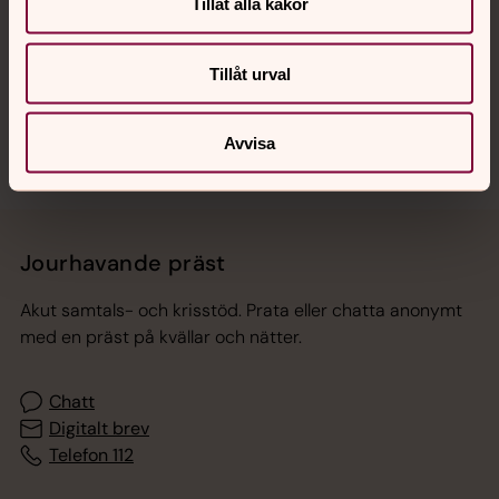
Hitta snabbt
Tillåt alla kakor
Tillåt urval
Sociala kanaler
Avvisa
Jourhavande präst
Akut samtals- och krisstöd. Prata eller chatta anonymt
med en präst på kvällar och nätter.
Chatt
Digitalt brev
Telefon 112