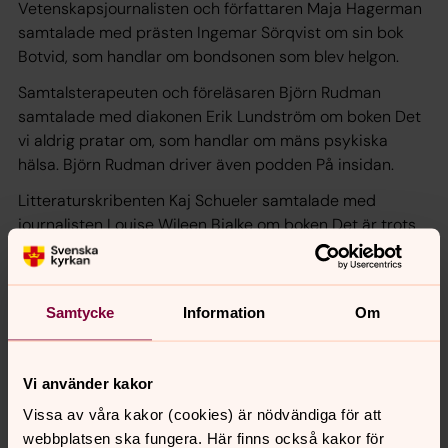
Vetenskapsjournalisten och författaren Maja Hagerman
samtalade med prästen Ingemar Sörqvist om sin bok
Botvid
, som handlar om bondsonen som blev helgon.
Samtalsterapeuten och föreläsaren Björn Rudman
samtalade med diakonen Erik Lundström om boken
Det
vi aldrig pratar om
, som handlar om mäns psykiska
hälsa. Björn Rudman driver även podden På insidan.
Litteraturskribenten Kaj Schueler samtalade med
journalisten Louise Wileen Bjalke om boken
Det är trots
allt bara ett pris
, som handlar om de dolda processerna
bakom Nobelpriset.
Författaren Nina Wähä samtalade med Marie Bjerle om
Samtycke
Information
Om
boken
Major Virvelvind
, en roman om styrkelyft och om
att söka svar på frågan varför man blir den man blir.
Vi använder kakor
Nästa litteraturafton sker våren 2026.
Vissa av våra kakor (cookies) är nödvändiga för att
webbplatsen ska fungera. Här finns också kakor för