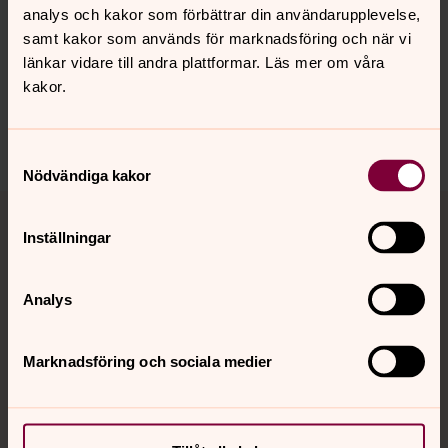
analys och kakor som förbättrar din användarupplevelse,
samt kakor som används för marknadsföring och när vi
Synpunkter eller frågor på sidans
länkar vidare till andra plattformar. Läs mer om våra
innehåll?
kakor.
hedvigeleonoraoscars.forsamling@svenskakyrkan.se
Dela
Samtyckesval
Nödvändiga kakor
Tillbaka till toppen
Tillbaka till innehållet
Inställningar
Kontakt
Analys
Marknadsföring och sociala medier
Kalender