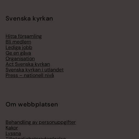
Svenska kyrkan
Hitta församling
Bli medlem
Lediga jobb
Ge en gåva
Organisation
Act Svenska kyrkan
Svenska kyrkan i utlandet
Press – nationell nivå
Om webbplatsen
Behandling av personuppgifter
Kakor
Lyssna
Tillgänglighetsredogörelse