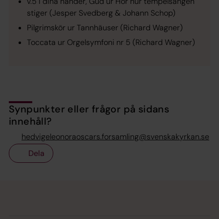
v.5 I dina händer, Gud
ur
Hör hur tempelsången
stiger
(Jesper Svedberg & Johann Schop)
Pilgrimskör
ur Tannhäuser (Richard Wagner)
Toccata
ur Orgelsymfoni nr 5 (Richard Wagner)
Synpunkter eller frågor på sidans
innehåll?
hedvigeleonoraoscars.forsamling@svenskakyrkan.se
Dela
Tillbaka till toppen
Tillbaka till innehållet