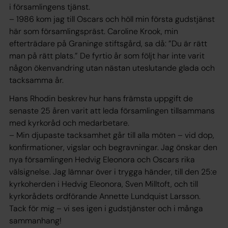
i församlingens tjänst.
– 1986 kom jag till Oscars och höll min första gudstjänst
här som församlingspräst. Caroline Krook, min
efterträdare på Graninge stiftsgård, sa då: ”Du är rätt
man på rätt plats.” De fyrtio år som följt har inte varit
någon ökenvandring utan nästan uteslutande glada och
tacksamma år.
Hans Rhodin beskrev hur hans främsta uppgift de
senaste 25 åren varit att leda församlingen tillsammans
med kyrkoråd och medarbetare.
– Min djupaste tacksamhet går till alla möten – vid dop,
konfirmationer, vigslar och begravningar. Jag önskar den
nya församlingen Hedvig Eleonora och Oscars rika
välsignelse. Jag lämnar över i trygga händer, till den 25:e
kyrkoherden i Hedvig Eleonora, Sven Milltoft, och till
kyrkorådets ordförande Annette Lundquist Larsson.
Tack för mig – vi ses igen i gudstjänster och i många
sammanhang!