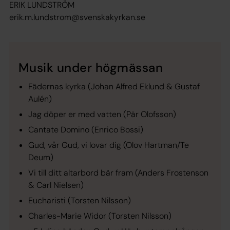
ERIK LUNDSTRÖM
erik.m.lundstrom@svenskakyrkan.se
Musik under högmässan
Fädernas kyrka (
Johan Alfred Eklund & Gustaf
Aulén)
Jag döper er med vatten (
Pär Olofsson)
Cantate Domino
(Enrico Bossi)
Gud, vår Gud, vi lovar dig
(Olov Hartman/Te
Deum)
Vi till ditt altarbord bär fram
(Anders Frostenson
& Carl Nielsen)
Eucharisti
(Torsten Nilsson)
Charles-Marie Widor
(Torsten Nilsson)