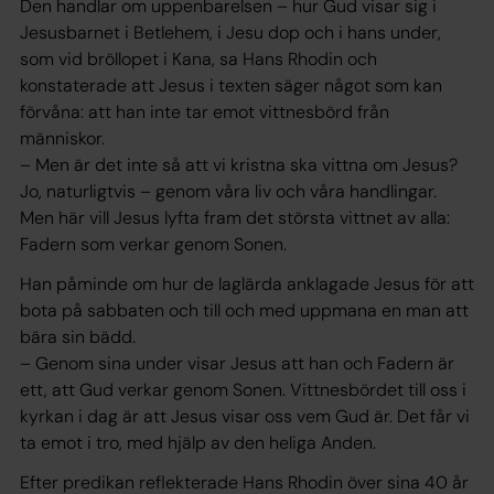
Den handlar om uppenbarelsen – hur Gud visar sig i
Jesusbarnet i Betlehem, i Jesu dop och i hans under,
som vid bröllopet i Kana, sa Hans Rhodin och
konstaterade att Jesus i texten säger något som kan
förvåna: att han inte tar emot vittnesbörd från
människor.
– Men är det inte så att vi kristna ska vittna om Jesus?
Jo, naturligtvis – genom våra liv och våra handlingar.
Men här vill Jesus lyfta fram det största vittnet av alla:
Fadern som verkar genom Sonen.
Han påminde om hur de laglärda anklagade Jesus för att
bota på sabbaten och till och med uppmana en man att
bära sin bädd.
– Genom sina under visar Jesus att han och Fadern är
ett, att Gud verkar genom Sonen. Vittnesbördet till oss i
kyrkan i dag är att Jesus visar oss vem Gud är. Det får vi
ta emot i tro, med hjälp av den heliga Anden.
Efter predikan reflekterade Hans Rhodin över sina 40 år