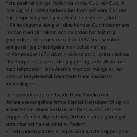
Fyra psalmer sjöngs:
Fädernas kyrka
,
Gud, vår Gud, vi
lova dig
,
Vi till ditt altarbord bär fram
och vers 5 ur Hör
hur tempelsången stiger, alltså
I dina händer, Gud.
– På fredagarna sjöng vi
I dina händer, Gud
tillsammans
i skolan med vår rektor, och de orden har följt mig
genom livet.
Fädernas kyrka
från 1937 års psalmbok
sjöngs när jag prästvigdes men också när jag
konfirmerades 1972, då min kallelse att bli präst väcktes.
I Karlbergs slottskyrka, där jag tjänstgjorde tillsammans
med fältprosten Hans Åkerhielm under många år, var
den lika betydelsefull, berättade Hans Rhodin för
församlingen.
I sin avskedspredikan talade Hans Rhodin över
Johannesevangeliets femte kapitel. Han uppehöll sig vid
avsnittet där Jesus förklarar att hans auktoritet inte
bygger på mänskligt vittnesbörd utan på de gärningar
som visar att han är sänd av Fadern.
– Trettondedagstiden är en av våra äldsta helgperioder.