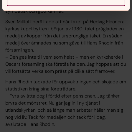
är inte svårt att tycka om dig – du är en genomtrevlig,
sympatisk och god kamrat.
Sven Milltoft berättade att när taket på Hedvig Eleonora
kyrkas kupol byttes i början av 1980-talet präglades en
medalj av koppar från det ursprungliga taket. En sådan
medalj överlämnades nu som gåva till Hans Rhodin från
församlingen.
– Den ges inte till vem som helst – men en kyrkoherde i
Oscars församling ska förstås ha den. Jag hoppas att du
vill fortsätta verka som präst på olika sätt framöver.
Hans Rhodin tackade för uppvaktningen och skojade om
statistiken kring sina företrädare.
– Fyra av åtta dog i förtid efter pensionen. Jag tänker
bryta det mönstret. Nu går jag in i ny tjänst i
utlandskyrkan, och så länge man arbetar håller man sig
nog vid liv. Tack för medaljen och tack för i dag,
avslutade Hans Rhodin.