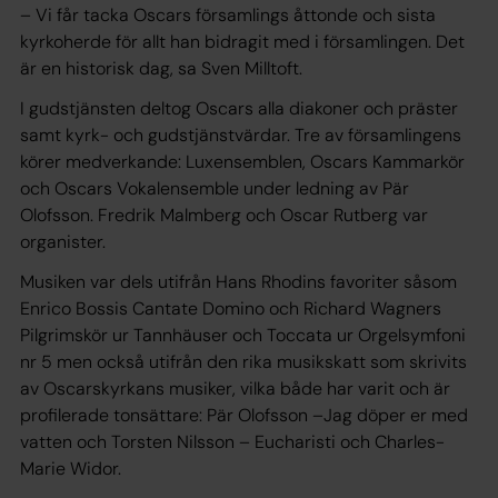
– Vi får tacka Oscars församlings åttonde och sista
kyrkoherde för allt han bidragit med i församlingen. Det
är en historisk dag, sa Sven Milltoft.
I gudstjänsten deltog Oscars alla diakoner och präster
samt kyrk- och gudstjänstvärdar. Tre av församlingens
körer medverkande: Luxensemblen, Oscars Kammarkör
och Oscars Vokalensemble under ledning av Pär
Olofsson. Fredrik Malmberg och Oscar Rutberg var
organister.
Musiken var dels utifrån Hans Rhodins favoriter såsom
Enrico Bossis
Cantate Domino och
Richard Wagners
Pilgrimskör
ur Tannhäuser och
Toccata
ur Orgelsymfoni
nr 5 men också utifrån den rika musikskatt som skrivits
av Oscarskyrkans musiker, vilka både har varit och är
profilerade tonsättare: Pär Olofsson –
Jag döper er med
vatten
och Torsten Nilsson – Eucharisti och Charles-
Marie Widor.