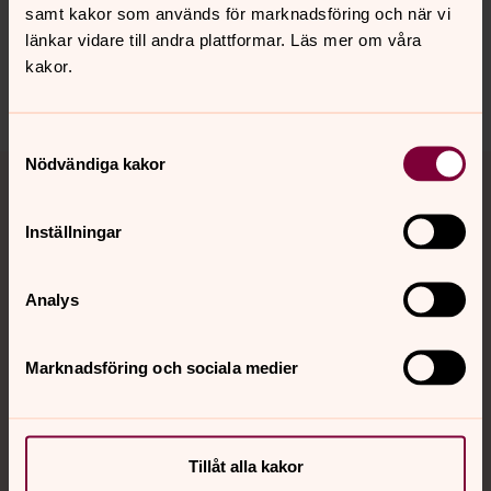
hedvigeleonoraoscars.forsamling@svenskakyrkan.se
samt kakor som används för marknadsföring och när vi
länkar vidare till andra plattformar. Läs mer om våra
Dela
kakor.
Samtyckesval
Tillbaka till toppen
Tillbaka till innehållet
Nödvändiga kakor
Inställningar
Kontakt
Analys
Kalender
Marknadsföring och sociala medier
Hitta snabbt
Tillåt alla kakor