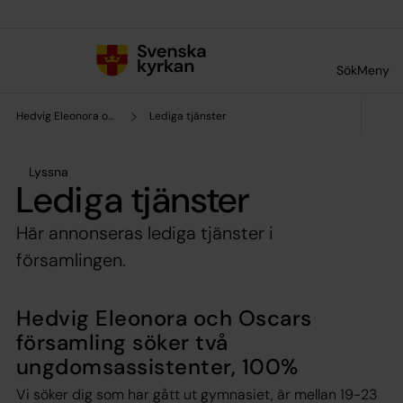
Till innehållet
Till undermeny
Sök
Meny
Hedvig Eleonora och Oscars församling
Lediga tjänster
Lyssna
Lediga tjänster
Här annonseras lediga tjänster i
församlingen.
Hedvig Eleonora och Oscars
församling söker två
ungdomsassistenter, 100%
Vi söker dig som har gått ut gymnasiet, är mellan 19-23