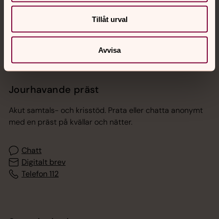
Sociala kanaler
Tillåt urval
Avvisa
Jourhavande präst
Akut samtals- och krisstöd. Prata eller chatta anonymt
med en präst på kvällar och nätter.
Chatt
Digitalt brev
Telefon 112