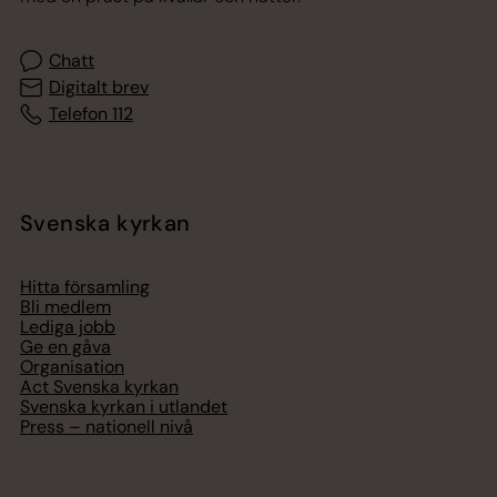
Chatt
Digitalt brev
Telefon 112
Svenska kyrkan
Hitta församling
Bli medlem
Lediga jobb
Ge en gåva
Organisation
Act Svenska kyrkan
Svenska kyrkan i utlandet
Press – nationell nivå