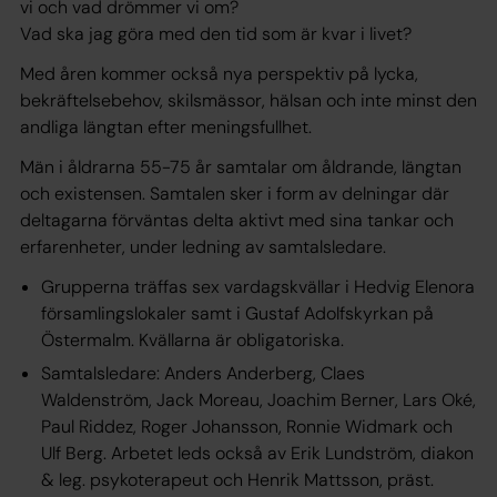
vi och vad drömmer vi om?
Vad ska jag göra med den tid som är kvar i livet?
Med åren kommer också nya perspektiv på lycka,
bekräftelsebehov, skilsmässor, hälsan och inte minst den
andliga längtan efter meningsfullhet.
Män i åldrarna 55-75 år samtalar om åldrande, längtan
och existensen. Samtalen sker i form av delningar där
deltagarna förväntas delta aktivt med sina tankar och
erfarenheter, under ledning av samtalsledare.
Grupperna träffas sex vardagskvällar i Hedvig Elenora
församlingslokaler samt i Gustaf Adolfskyrkan på
Östermalm. Kvällarna är obligatoriska.
Samtalsledare: Anders Anderberg, Claes
Waldenström, Jack Moreau, Joachim Berner, Lars Oké,
Paul Riddez, Roger Johansson, Ronnie Widmark och
Ulf Berg. Arbetet leds också av Erik Lundström, diakon
& leg. psykoterapeut och Henrik Mattsson, präst.