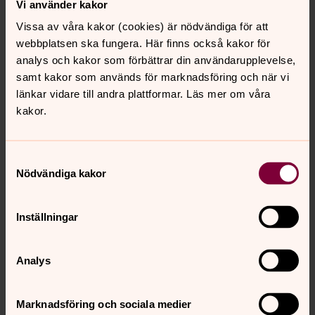
Vi använder kakor
akademier som bland annat syftade till mäns personliga
Vissa av våra kakor (cookies) är nödvändiga för att
utveckling. Vi möts till storgrupp i mansakademin en
webbplatsen ska fungera. Här finns också kakor för
lördag per termin. Då inbjuds alla män som deltagit i
analys och kakor som förbättrar din användarupplevelse,
församlingens mansgrupper till stormöte med delning i
samt kakor som används för marknadsföring och när vi
storgrupp och mindre grupper smat lunch i
länkar vidare till andra plattformar. Läs mer om våra
församlingens lokaler. Tidigare teman på stormötena har
kakor.
exempelvis varit: ”Mannen – helighet och längtan”,
”Mannen – roll och frigörelse” samt ”Jag och min far”.
Samtyckesval
Nödvändiga kakor
Om mansgrupperna i Sveriges
Inställningar
radio
Här kan du lyssna på när Joachim Berner
berättar om mansgrupperna i Sveriges
Analys
Radio P4 Stockholm den 30 januari 2025!
Marknadsföring och sociala medier
Lyssna nu!