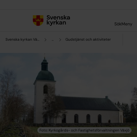
Till innehållet
Till undermeny
Sök
Meny
Svenska kyrkan Växjö
...
Gudstjänst och aktiviteter