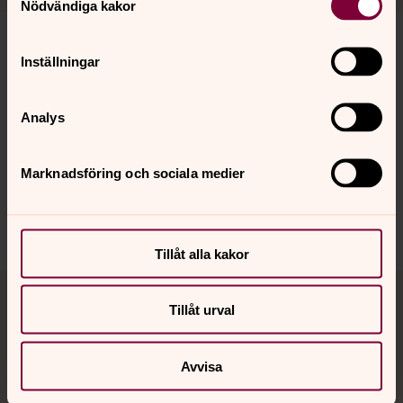
Nödvändiga kakor
Inställningar
Senast ändrad 16 januari 2026
Synpunkter eller frågor på sidans
Analys
innehåll?
vaxjo.pastorat@svenskakyrkan.se
Marknadsföring och sociala medier
Dela
Tillåt alla kakor
Tillbaka till toppen
Tillbaka till innehållet
Tillåt urval
Kontakt
Avvisa