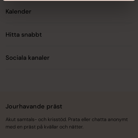
Kalender
Hitta snabbt
Sociala kanaler
Jourhavande präst
Akut samtals- och krisstöd. Prata eller chatta anonymt
med en präst på kvällar och nätter.