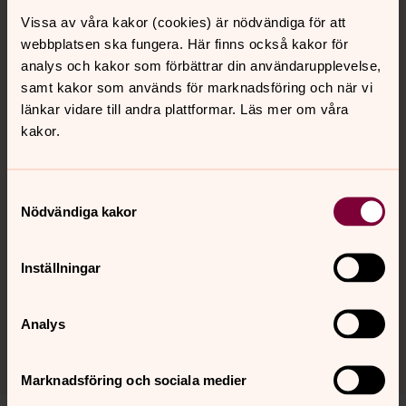
Vissa av våra kakor (cookies) är nödvändiga för att
E-post till Gårdsby församling:
webbplatsen ska fungera. Här finns också kakor för
vaxjo.gardsby@svenskakyrkan.se
analys och kakor som förbättrar din användarupplevelse,
E-post till Söraby, Sjösås och Dädesjö församlingar:
samt kakor som används för marknadsföring och när vi
vaxjo.soraby@svenskakyrkan.se
länkar vidare till andra plattformar. Läs mer om våra
kakor.
E-post till Lammhults församling:
vaxjo.lammhult@svenskakyrkan.se
Samtyckesval
Nödvändiga kakor
Inställningar
Personal norra området
Präster, diakoner, musiker, pedagoger, assistenter,
Analys
service- och administrativ personal i Gårdsby, Söraby,
Sjösås, Dädesjö och Lammhults församlingar.
Marknadsföring och sociala medier