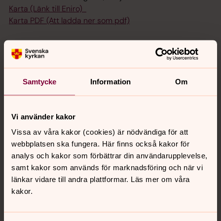
Karta (Länk till Eniro)
Karta PDF (Att ladda ner som pdf)
Kontakt
Telefontid kl 8.00-13.30 på nummer 0470-70 49 68
E-post:
vaxjo.diakonicentrum@svenskakyrkan.se
Samtycke
Information
Om
Besöksadress: Allévägen 2, Växjö
Postadress: Box 307, 351 05 Växjö
Vi använder kakor
Vissa av våra kakor (cookies) är nödvändiga för att
webbplatsen ska fungera. Här finns också kakor för
analys och kakor som förbättrar din användarupplevelse,
Program Diakonicentrum
samt kakor som används för marknadsföring och när vi
länkar vidare till andra plattformar. Läs mer om våra
kakor.
Morgonbön
fredag 7 augusti 2026
·
09.15
–
09.30