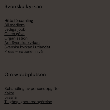
Svenska kyrkan
Hitta församling
Bli medlem
Lediga jobb
Ge en gåva
Organisation
Act Svenska kyrkan
Svenska kyrkan i utlandet
Press – nationell nivå
Om webbplatsen
Behandling av personuppgifter
Kakor
Lyssna
Tillgänglighetsredogörelse