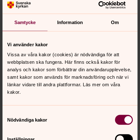
Anmälan
Samtycke
Information
Om
Här anmäler du ditt intresse till Tisdagskul och/eller
Sångsvamparna (åk 1-2) inför läsåret 2026-27.
Vi använder kakor
Uppgifterna sparas så länge du är aktiv i församlingens
Vissa av våra kakor (cookies) är nödvändiga för att
verksamhet. För mer information om hur vi behandlar
webbplatsen ska fungera. Här finns också kakor för
personuppgifter läs mer här:
analys och kakor som förbättrar din användarupplevelse,
www.svenskakyrkan.se/vattholma/gdpr
samt kakor som används för marknadsföring och när vi
länkar vidare till andra plattformar. Läs mer om våra
Jag anmäler mig till Tisdagskul
kakor.
Jag anmäler mig till Sångsvamparna
Samtyckesval
Nödvändiga kakor
Inställningar