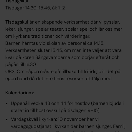
Tisdagskul
Tisdagar 14.30-15.45, åk 1-2
Tisdagskul
är en skapande verksamhet där vi pysslar,
leker, sjunger, spelar teater, spelar spel och lär oss mer
om kyrkans traditioner och värderingar.
Barnen hämtas vid skolan av personal ca 14.15.
Verksamheten slutar 15.45, om man inte väljer att vara
kvar på kören
Sångsvamparna
som börjar efteråt och
pågår till 16.30.
OBS! Om någon måste gå tillbaka till fritids, blir det på
egen hand då det inte finns resurser att följa med.
Kalendarium:
Uppehåll vecka 43 och 44 för höstlov (barnen bjuds i
stället in till höstlovskul på tisdagen 9–15)
Vardagskväll i kyrkan: 10 november har vi
vardagsgudstjänst i kyrkan där barnen sjunger. Familj