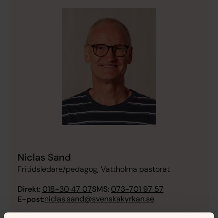
Niclas Sand
Fritidsledare/pedagog, Vattholma pastorat
Direkt:
018-30 47 07
SMS:
073-701 97 57
niclas.sand@svenskakyrkan.se
E-post: