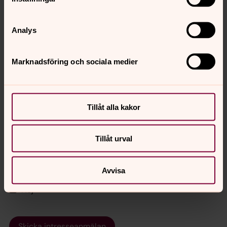
Analys
Får förekomma i tidning/på församlingens
Marknadsföring och sociala medier
hemsida/Facebook
Ja
Tillåt alla kakor
Nej
Tillåt urval
Måste gå med en vuxen från skolan.
Ja
Avvisa
Nej
Skicka intresseanmälan