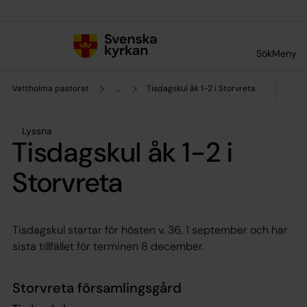
Till innehållet
Till undermeny
Sök
Meny
Vattholma pastorat
...
Tisdagskul åk 1-2 i Storvreta
Lyssna
Tisdagskul åk 1-2 i
Storvreta
Tisdagskul startar för hösten v. 36, 1 september och har
sista tillfället för terminen 8 december.
Storvreta församlingsgård