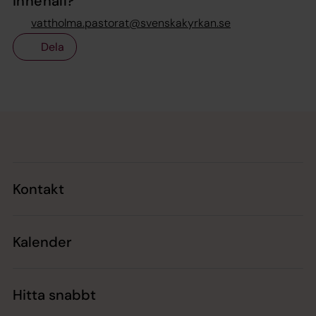
innehåll?
vattholma.pastorat@svenskakyrkan.se
Dela
Tillbaka till toppen
Tillbaka till innehållet
Kontakt
Kalender
Hitta snabbt