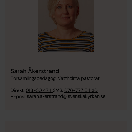
Sarah Åkerstrand
Församlingspedagog, Vattholma pastorat
Direkt:
018-30 47 11
SMS:
076-777 54 30
sarah.akerstrand@svenskakyrkan.se
E-post: