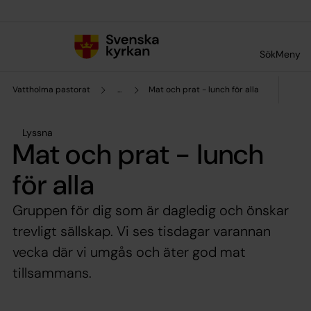
Till innehållet
Till undermeny
Sök
Meny
Vattholma pastorat
...
Mat och prat - lunch för alla
Lyssna
Mat och prat - lunch
för alla
Gruppen för dig som är dagledig och önskar
trevligt sällskap. Vi ses tisdagar varannan
vecka där vi umgås och äter god mat
tillsammans.