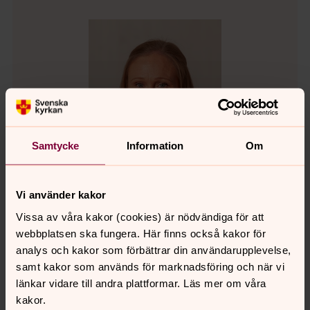
Samtycke
Information
Om
Vi använder kakor
Vissa av våra kakor (cookies) är nödvändiga för att
Emmeli Sandberg
webbplatsen ska fungera. Här finns också kakor för
Assistent i barnverksamheten, Bibeläventyrare,
analys och kakor som förbättrar din användarupplevelse,
Vattholma pastorat
samt kakor som används för marknadsföring och när vi
länkar vidare till andra plattformar. Läs mer om våra
Direkt:
018-30 47 24
SMS:
076-144 02 65
kakor.
emmeli.sandberg@svenskakyrkan.se
E-post: