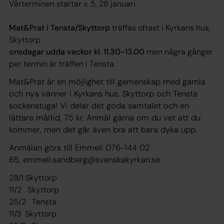
Vårterminen startar v. 5, 28 januari.
Mat&Prat i Tensta/Skyttorp
träffas oftast i Kyrkans hus,
Skyttorp
onsdagar udda veckor kl. 11.30-13.00
men några gånger
per termin är träffen i Tensta.
Mat&Prat är en möjlighet till gemenskap med gamla
och
nya vänner i Kyrkans hus, Skyttorp och Tensta
sockenstuga! Vi delar det goda samtalet och en
lättare måltid, 75 kr. Anmäl gärna om du vet att du
kommer, men det går även bra att bara dyka upp.
Anmälan görs till Emmeli 076-144 02
65,
emmeli.sandberg@svenskakyrkan.se
28/1 Skyttorp
11/2 Skyttorp
25/2 Tensta
11/3 Skyttorp